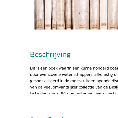
Beschrijving
Dit is een boek waarin een kleine honderd bo
door evenzovele wetenschappers, afkomstig ui
gespecialiseerd in de meest uiteenlopende disc
van de veel omvangrijker collectie van de Bibl
te Leiden, die in 1653 bij testament werd gest
(1622-1653).
Thysius was een telg uit een welges
afkomstig uit de Zuidelijke Nederlanden, die a
zestiende eeuw naar de Nederlandse Republiek 