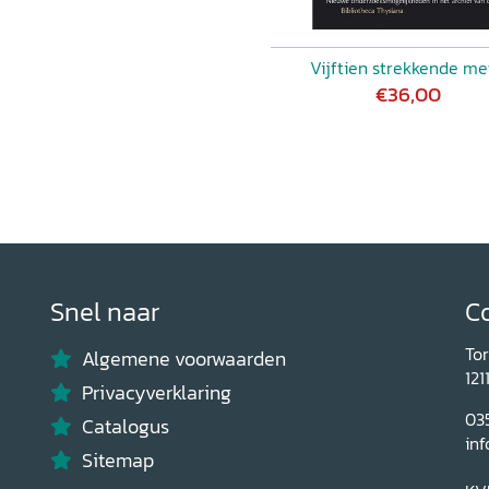
Vijftien strekkende me
€36,00
Snel naar
C
To
Algemene voorwaarden
121
Privacyverklaring
03
Catalogus
inf
Sitemap