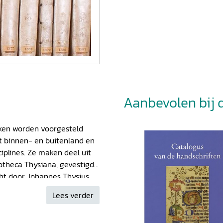
Aanbevolen bij di
eken worden voorgesteld
t binnen- en buitenland en
iplines. Ze maken deel uit
iotheca Thysiana, gevestigd
icht door Johannes Thysius
telde, protestantse familie
Lees verder
an het eind van de
was gevlucht. Tijdens zijn