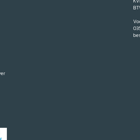
KV
BT
Voo
03
bes
ver