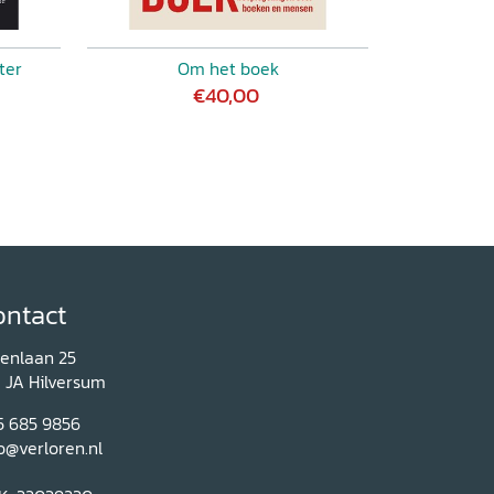
ter
Om het boek
€40,00
ontact
renlaan 25
1 JA Hilversum
5 685 9856
o@verloren.nl