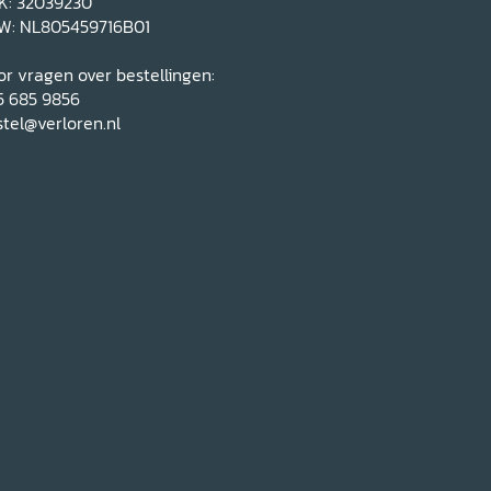
K: 32039230
W: NL805459716B01
r vragen over bestellingen:
5 685 9856
tel@verloren.nl