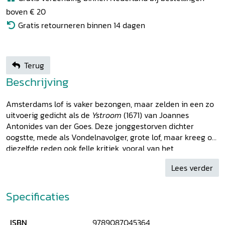
boven € 20
Gratis retourneren binnen 14 dagen
Terug
Beschrijving
Amsterdams lof is vaker bezongen, maar zelden in een zo
uitvoerig gedicht als de
Ystroom
(1671) van Joannes
Antonides van der Goes. Deze jonggestorven dichter
oogstte, mede als Vondelnavolger, grote lof, maar kreeg om
diezelfde reden ook felle kritiek, vooral van het
Amsterdamse kunstgenootschap ‘Nil Volentibus Arduum’.
Lees verder
Zijn gedicht bestaat uit vier boeken van elk ruim 1000
verzen. Deze uitgave bevat een geïllustreerde vertaling in
modern Nederlands. Via de ogen van een tijdgenoot geeft
Specificaties
het gedicht een beeld van de bloei van Amsterdam op het
moment dat deze afneemt. In een grote allegorie verwerkt
ISBN
9789087045364