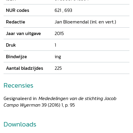
Antonides ook de politieke situatie: op de herdenking van
de bruiloft van Peleus en Thetis – onder water! – krijgt het
NUR codes
621
,
693
IJ een belangrijker plaats toegewezen dan de Theems, de
Ebro en de Seine, wat tot hevige ruzie leidt. Ook varen we
Redactie
Jan Bloemendal (inl. en vert.)
met hem mee naar de gewesten die Amsterdam haar
rijkdom brachten.
Jaar van uitgave
2015
Druk
1
Bindwijze
ing
Aantal bladzijdes
225
Recensies
Gesignaleerd in:
Mededelingen van de stichting Jacob
Campo Wyerman
39 (2016) 1, p. 95
Downloads