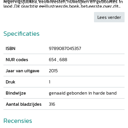
regeringsjubilea, eeuwfeesten, huwelijken en geboortes. In
lood. Dit prachtig geïllustreerde boek, het eerste over dit
dit boek zijn zo'n 130 van deze gebrandschilderde glas- in-
thema, belicht op bijzondere wijze de relatie tussen het
loodramen opgenomen. De beschrijvingen en afbeeldingen
Lees verder
Huis Oranje-Nassau en de Nederlanden.
tonen de geschiedenis en betekenis van de ramen.
Specificaties
ISBN
9789087045357
NUR codes
654
,
688
Jaar van uitgave
2015
Druk
1
Bindwijze
genaaid gebonden in harde band
Aantal bladzijdes
316
Recensies