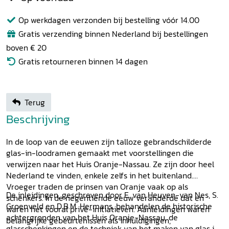
Op werkdagen verzonden bij bestelling vóór 14.00
Gratis verzending binnen Nederland bij bestellingen
boven € 20
Gratis retourneren binnen 14 dagen
Terug
Beschrijving
In de loop van de eeuwen zijn talloze gebrandschilderde
glas-in-loodramen gemaakt met voorstellingen die
verwijzen naar het Huis Oranje-Nassau. Ze zijn door heel
Nederland te vinden, enkele zelfs in het buitenland.
Vroeger traden de prinsen van Oranje vaak op als
De inleidingen, geschreven door E. van Heuven-van Nes, S.
schenkers. In de negentiende eeuw veranderde dat en
Groenveld en D.B.M. Hermans, behandelen de historische
waren het vooral privé-initiatieven. Aanleidingen waren
achtergronden van het Huis Oranje-Nassau, de
belangrijke gebeurtenissen als inhuldigingen,
glasschenkingen en de techniek van het maken van glas in