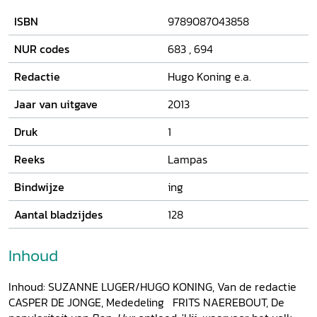
bezig te houden? Of kunnen classici van populaire
ISBN
9789087043858
interpretaties van de oudheid misschien zelfs nog wat
leren over hun eigen vakgebied?
NUR codes
683
,
694
Redactie
Hugo Koning e.a.
Jaar van uitgave
2013
Druk
1
Reeks
Lampas
Bindwijze
ing
Aantal bladzijdes
128
Inhoud
Inhoud: SUZANNE LUGER/HUGO KONING, Van de redactie
CASPER DE JONGE, Mededeling FRITS NAEREBOUT, De