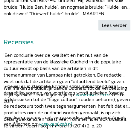
populariteit van
Ben-Hur
ontleed. 'Hij, waarvoor het volk
brulde: "Hulde Ben, hulde". en nogmaals brulde: "Hulde" en
ook dikwerf "Driewerf hulde" brulde' MAARTEN
SCHUNSELAAR, De historische betekenis van Oliver Stone’s
Lees verder
Alexander
ROLF STROOTMAN/FLORIS VAN DEN EIJNDE,
Odysseus variaties. Francis Ford Coppola’s
Apocalypse Now
en de klassieke mythologie MICHEL BUIJS, Aeneas nu. De
Recensies
oudheid in de popmuziek REMCO REGTUIT, Goede Tijden
Slechte Tijden. Van Euripides en Menander naar moderne
'Een conclusie over de kwaliteit en het nut van de
soapseries DAVID RIJSER, Tacitus’
petite histoire
als
representatie van de klassieke Oudheid in de populaire
postmodern epos:
The Sopranos
RENÉ VAN
cultuur wordt op basis van de artikelen in dit
ROYEN/SUNNYVA VAN DER VEGT, Leuk en waar. Hoe de
themanummer van Lampas niet getrokken. De redactie
Asterix-strip de wetenschap van dienst kan zijn HUGO
weet ook dat de artikelen geen "uitputtend beeld" geven.
KONING, Klassieken en comics:
Incredible Hercules
BRAM
'Hoewel er in klassieke kringen soms minachtend naar
Wel maken ze duidelijk dat de Oudheid tot de verbeelding
VAN DE VELDEN, Latijnse tatoeages: moderne
dergelijke vormen van voortleven wordt gekeken (omdat
blijft spreken.' Leon Mijderwijk op:
www.historiën.nl
09-0-
monumenten CASPER DE JONGE, Vijfenveertig jaar
de klassieken tot de "hoge cultuur" zouden behoren), geven
2014
Lampas
: verslag van het lustrumsymposium
de redacteurs toch twee tegenargumenten: het feit dát er
Auteursinformatie 46.4
producties over de oudheid worden gemaakt, is op zich
'Een leuk nummer met verrassende onderwerpen.' Annet
belangwekkend, en naast veel "rommel" is er ook kwaliteit
van Wiechen op:
www.oudweb.nl
.
te vinden.' Joeri Facq in:
Prora
19 (2014) 2, p. 20