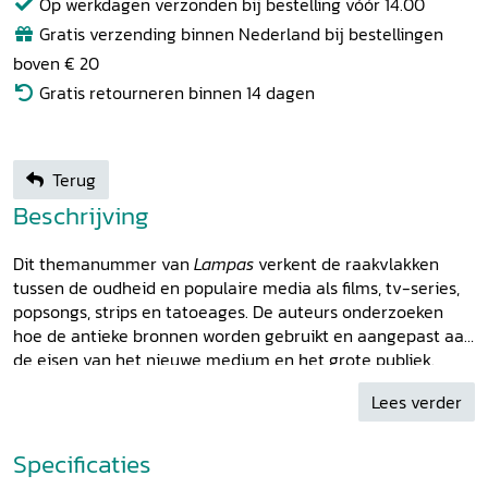
Op werkdagen verzonden bij bestelling vóór 14.00
Gratis verzending binnen Nederland bij bestellingen
boven € 20
Gratis retourneren binnen 14 dagen
Terug
Beschrijving
Dit themanummer van
Lampas
verkent de raakvlakken
tussen de oudheid en populaire media als films, tv-series,
popsongs, strips en tatoeages. De auteurs onderzoeken
hoe de antieke bronnen worden gebruikt en aangepast aan
de eisen van het nieuwe medium en het grote publiek.
Overkoepelend thema bij de boeiende voorbeelden van de
Lees verder
voortdurende belangstelling voor de wereld van de Grieken
en Romeinen is de vraag of de wetenschap zich moet
bezighouden met deze vorm van receptie. Is de populaire
Specificaties
cultuur te min voor classici? Zijn zij verplicht zich daarmee