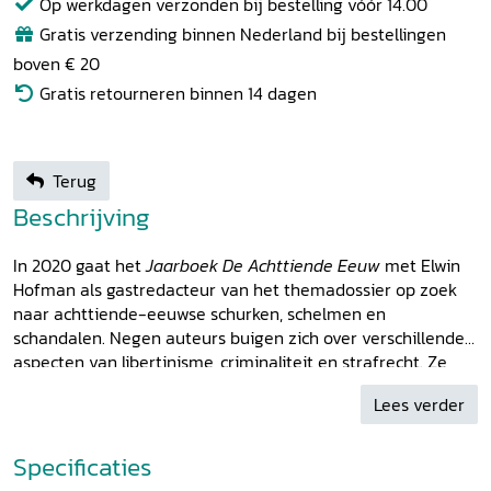
Op werkdagen verzonden bij bestelling vóór 14.00
Gratis verzending binnen Nederland bij bestellingen
boven € 20
Gratis retourneren binnen 14 dagen
Terug
Beschrijving
In 2020 gaat het
Jaarboek De Achttiende Eeuw
met Elwin
Hofman als gastredacteur van het themadossier op zoek
naar achttiende-eeuwse schurken, schelmen en
schandalen. Negen auteurs buigen zich over verschillende
aspecten van libertinisme, criminaliteit en strafrecht. Ze
geven op een vernieuwende manier aandacht aan de
Lees verder
meerduidigheid en grilligheid van macht en aan de rol van
lichamen, ervaringen en emoties daarbij. De diverse
disciplinaire achtergronden van de auteurs zorgen voor
Specificaties
een rijk palet aan toegankelijk geschreven nieuwe