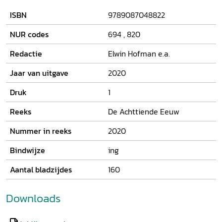
inzichten in de literatuur, cultuur, instellingen en
ISBN
9789087048822
maatschappij van de achttiende eeuw. Buiten het
themadossier verzorgen Lieke van Deinsen en Ton van
NUR codes
694
,
820
Strien een artikel over achttiende-eeuwse
literatuurgeschiedenissen.
Redactie
Elwin Hofman e.a.
Jaar van uitgave
2020
Druk
1
Reeks
De Achttiende Eeuw
Nummer in reeks
2020
Bindwijze
ing
Aantal bladzijdes
160
Downloads