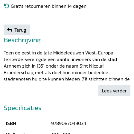
Gratis retourneren binnen 14 dagen
Terug
Beschrijving
Toen de pest in de late Middeleeuwen West-Europa
teisterde, verenigde een aantal inwoners van de stad
Arnhem zich in 1351 onder de naam Sint Nicolai
Broederschap, met als doel hun minder bedeelde
stadgenoten hulp te kunnen bieden. Zij stichtten binnen de
stadsmuren een gasthuis. Circa 1500 werden de activiteiten
Lees verder
verlegd naar een nieuw complex op de hoek van de
Ketelstraat en de Koningstraat waar ook een eigen kapel,
de St. Nicolaaskerk, verrees. Gedurende de zestiende eeuw
Specificaties
verlegden de Broeders hun aandacht naar externe
armenzorg en verstrekten zij uit het opgebouwde kapitaal
ISBN
9789087049034
steun aan degenen die dat voor hun levensonderhoud
nodig hadden. Ook nadat de overheid in de twintigste eeuw