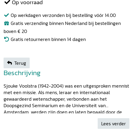
Op voorraad
Op werkdagen verzonden bij bestelling vóór 14.00
Gratis verzending binnen Nederland bij bestellingen
boven € 20
Gratis retourneren binnen 14 dagen
Terug
Beschrijving
Sjouke Voolstra (1942-2004) was een uitgesproken mennist
met een missie. Als mens, leraar en internationaal
gewaardeerd wetenschapper, verbonden aan het
Doopsgezind Seminarium en de Universiteit van
Amsterdam, werden zijn doen en laten bepaald door de
doperse leer en ethiek. Hij was daarin oorspronkelijk. Het
Lees verder
was zijn passie om sleets geworden denkbeelden omver te
stoten, zelfgenoegzame en vrijblijvende vrijzinnigheid te