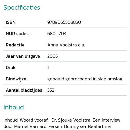
hekelen en historiografische aannames te ontmaskeren.
Specificaties
Niet om af te breken, maar opnieuw op te bouwen, uit
liefde voor het doperse fundament van Menno Simons en
ISBN
9789065508850
de vitaliteit van zijn doopsgezinde gemeenschap. De in
deze bundel bijeengebrachte bijdragen - zeer gedegen
NUR codes
680
,
704
kerkhistorische studies, theologische artikelen, opiniërende
stukken en cursiefjes, en menniste meditaties - geven
Redactie
Anna Voolstra e.a.
blijvend stem aan deze bijzondere beeldenstormer uit
bewogenheid.
Jaar van uitgave
2005
Druk
1
Bindwijze
genaaid gebrocheerd in slap omslag
Aantal bladzijdes
352
Inhoud
Inhoud: Woord vooraf Dr. Sjouke Voolstra. Een interview
door Marnel Barnard. Fersen. Dûmny sei. Beafart nei