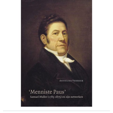
Romantic period (ca. 1810-1850) 11. Ter bevordering van de
predikdienst. Doel en inrichting van het doopsgezind
godgeleerd onderwijs rondom 1850 - een schets II
Systematisch-theologische bijdragen: 12. 'Wer ains will han,
muesz das ander lan'. Gelassenheit als wezenskenmerk van
de radicaal reformatorische vroomheid 13. Restitutie. De
zoektocht naar de ware kerk 14. De eenheid der
verkondiging. Eem kapitteltje catechismus over dienaren
der gemeente 15. Op weg naar een nieuwe belijdenis? 16.
De actualiteit van de bijbelse doop als zendingsdoop 17.
Op zoek naar een oecumenische doopliturgie. Een doperse
richtingwijzer 18. Eten en drinken tot ons oordeel 19.
Marcheert Menno weerloos verder? Een tegenstrijdigheid
vragenderwijs toegelicht 20. Herschapen naar Gods beeld
en gelijkenis 21. Mystiek. Wat, hoe, waartoe? III Meningen
en commentaren: 22. Mosterd na de maaltijd? 23. Eén
Heer, Eén Geloof, Eén Doop. Het Doopsgezind Seminarie
250 jaar 24. Van dit vonnis is geen appèl. Bericht van een
balling 25. De staat van de Sociëteit. Laat leraars weer
leraar zijn 26. Doopsgezinde traditie. Levensvatbaar
alternatief voor afstervende volkskerkelijkheid 27. Loopt