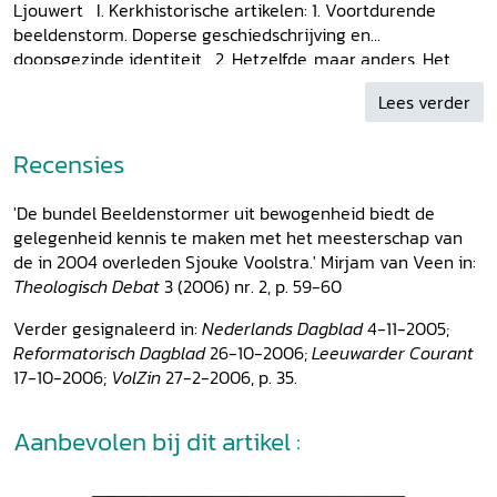
Ljouwert I. Kerkhistorische artikelen: 1. Voortdurende
beeldenstorm. Doperse geschiedschrijving en
doopsgezinde identiteit 2. Hetzelfde, maar anders. Het
verlangen naar volkomen drijfveer van de Moderne Devotie
Lees verder
en van de doperse reformatie 3. Themes in the early
theology of Menno Simons 4. 'Van ware penitencie'. De
kern van Menno Simons' theologie 5. Donatus redivivus.
Recensies
Menno Simons' reformatie in theologisch perspectief 6.
Innerlijk en uiterlijk vertoon van Christus. De verhouding
'De bundel Beeldenstormer uit bewogenheid biedt de
tussen spiritualisme en doperdom toegelicht aan de hand
gelegenheid kennis te maken met het meesterschap van
van de reactie van Matthij Weyer (1521-1560) op een
de in 2004 overleden Sjouke Voolstra.' Mirjam van Veen in:
traktaat over de wedergeboorte van Dirk Philips (1504-
Theologisch Debat
3 (2006) nr. 2, p. 59-60
1568) 7. Valerius Schoolmeester (gest. ca. 1569). Leven en
leer van een menniste hagenpreker in Zeeland in de
Verder gesignaleerd in:
Nederlands Dagblad
4-11-2005;
reformatietijd 8. The colony of heaven. The Anabaptist
Reformatorisch Dagblad
26-10-2006;
Leeuwarder Courant
aspiration to be a church without a spot or a wrinkle in the
17-10-2006;
VolZin
27-2-2006, p. 35.
sixteenth and seventeenth centuries 9. The path to
conversion. The controversy between Hans de Ries and
Aanbevolen bij dit artikel :
Nittert Obbes 10. The hymn to freedom. The redefinition
of Dutch Mennonite identity in the Restoration and