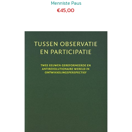
Menniste Paus
vrijzinnigheid als geestelijke beweging dood? 28. Over de
€45,00
kippen, de kolen en de aardappelen 29. Cursiefjes van
Menno Koster: Jaarboekje; Doperse nachten; Rustig;
Eindelijk rust; Model C IV Meditaties en preken: 30.
Revolutionaire niet-gewelddadige liefde 31. Verzoening is
het hart van de bijbelse boodschap 32. Herodes, vreest gij
voor een kind? 33. Toon ons de Vader en het is ons
genoeg. Preek over Johannes 14:8 34. Als iemand die dient.
Preek over Lucas 22:27 35. De gelijkenis van de talenten.
Preek over Matteüs 25:14-30 Bibliografie van publicaties
van en over Sjouke Voolstra: Publicaties van Sjouke
Voolstra; Publicaties over Sjouke Voolstra Register van
persoonsnamen De tekstbezorgers