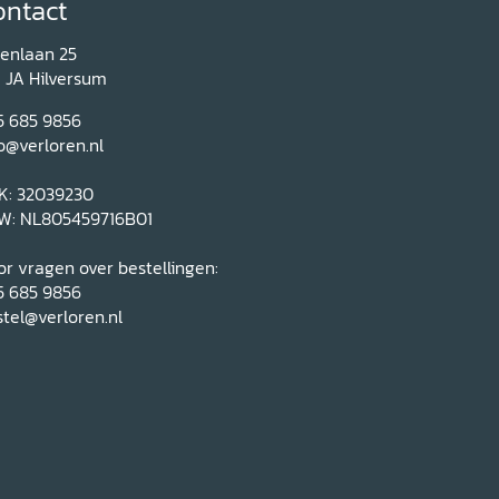
ontact
renlaan 25
1 JA Hilversum
5 685 9856
o@verloren.nl
K: 32039230
W: NL805459716B01
r vragen over bestellingen:
5 685 9856
tel@verloren.nl