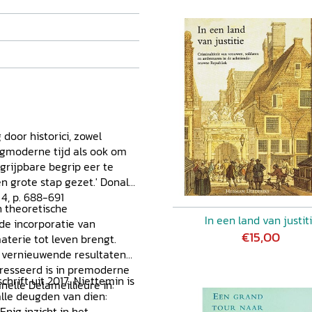
door historici, zowel
gmoderne tijd als ook om
grijpbare begrip eer te
n grote stap gezet.' Donald
 4, p. 688-691
n theoretische
In een land van justit
de incorporatie van
€15,00
terie tot leven brengt.
 vernieuwende resultaten
resseerd is in premoderne
hrift uit 2017. Niettemin is
nelle Delameillieure in:
lle deugden van dien:
nig inzicht in het