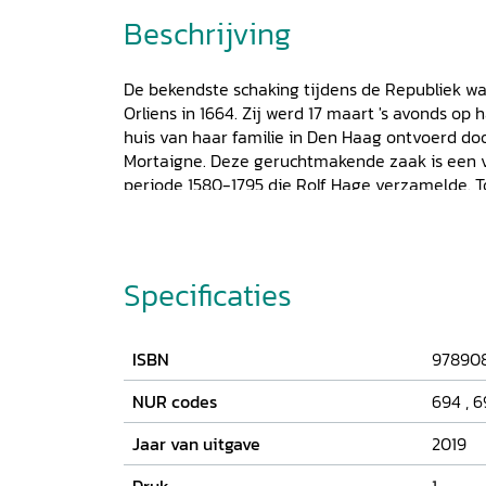
Beschrijving
De bekendste schaking tijdens de Republiek wa
Orliens in 1664. Zij werd 17 maart 's avonds op 
huis van haar familie in Den Haag ontvoerd do
Mortaigne. Deze geruchtmakende zaak is een v
periode 1580-1795 die Rolf Hage verzamelde. 
historici en juristen schaking in gewelddadige 
waarbij de jonge vrouw aan het vertrek meewer
sociale inferioriteit zou de schaker motiveren,
Kijkend vanuit het principe van 'eer' onderschei
Specificaties
schakingsfiguraties: Ontdekking, Overrompeling
en Familieruzie. Het eervertoog van waaruit C
en andere paren handelden, stond haaks op he
ISBN
97890
familie, overheid en kerk gebruikten om het sc
benadrukken. Het was dus Eer tegen eer. De d
NUR codes
694
,
6
toegang tot de meer dan 200 casussen uit de p
Jaar van uitgave
2019
Hage voor zijn onderzoek heeft bestudeerd. Er
in opgenomen.