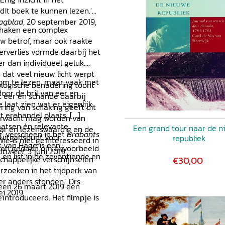
dit boek te kunnen lezen.'
agblad
, 20 september 2019,
schaken een complex
w betrof, maar ook raakte
erverlies vormde daarbij het
r dan individueel geluk.
 dat veel nieuw licht werpt
 om te lezen, maar vaak met
pologische benadering toont
oor de bril van eer en
t eer en schande daarbij
 laat zien wat er eigenlijk
ring van schaking geeft dit
 erehandel plaats. [...]
 verwacht mag worden van
aatsen én relevante
Een grand tour naar de n
baar en lezenswaardig en de
g' verscheen in het
Brabants
 uitganspunt voor
republiek
ie is niet geïnteresseerd in
ek van Hage is een
ellen gedaan om bijvoorbeeld
ltureel
, 5 juni 2019
 en list in de zeventiende en
€30,00
chappelijke verschijnselen
erzoeken in het tijdperk van
r anders stonden.' Drs.
een 26 maart 2019 een
ei 2019
ïntroduceerd. Het filmpje is