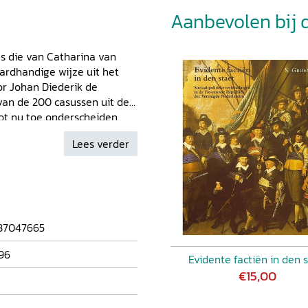
Aanbevolen bij di
s die van Catharina van
hardhandige wijze uit het
or Johan Diederik de
an de 200 casussen uit de
Tot nu toe onderscheiden
ontvoering en 'doorgaan',
Lees verder
kte. Lust, geldzucht en
 ruzie thuis de jonge vrouw.
dt Rolf Hage vijf
, Weigering, Eigenrichting
atharina en Johan Diederik
t schakingsvertoog dat
87047665
handelijke van schaking te
atabank schakingen biedt
96
Evidente factiën in den 
eriode 1580-1795 die Rolf
€15,00
 is ook een aantal kluchten