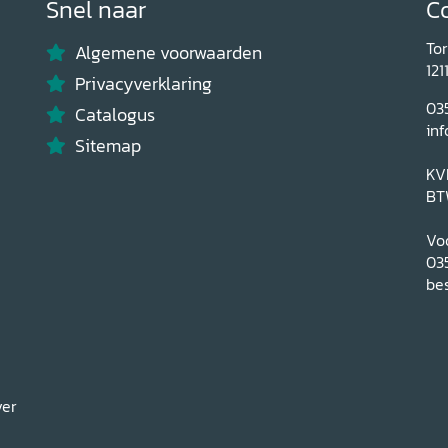
Snel naar
C
To
Algemene voorwaarden
121
Privacyverklaring
03
Catalogus
inf
Sitemap
KV
BT
Voo
03
bes
ver