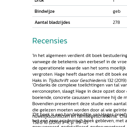
Druk
1
Bindwijze
geb
Aantal bladzijdes
278
Recensies
'In het algemeen verdient dit boek bestudering 
vanwege de betekenis van eerbesef in de vroe
de operationele waarde van het soms moeilijk 
vergroten. Hage heeft daartoe met dit boek ee
Haks in:
Tijdschrift voor Geschiedenis
132 (2019)
'Ondanks de complexe toelichtingen van tal va
eerconcepten, slaagt Hage in deze opzet door 
boeiende, concrete casussen waarmee hij de ma
Bovendien presenteert deze studie een aantal
die gelezen moeten worden door al wie geïnte
'Dit boek is een handelseditie van Hages proefsc
huwelijksconflicten en familiegeschiedenis.' Cha
het een zeer academisch boek gebleven, met a
TSEG
16 (2019) 3-4, p. 119-121
genuanceerd, gedetailleerd, gedocumenteerd. E