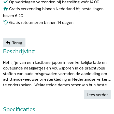
Op werkdagen verzonden bij bestelling vóór 14.00
Gratis verzending binnen Nederland bij bestellingen
boven € 20
Gratis retourneren binnen 14 dagen
Terug
Beschrijving
Het lijfje van een kostbare japon in een kerkelijke lade en
opvallende naaigaatjes en vouwsporen in de prachtvolle
stoffen van oude misgewaden vormden de aanleiding om
achttiende-eeuwse priesterkleding in Nederlandse kerken
te onderzoeken. Welgestelde dames schonken hun beste
japon aan de kerk. Zij hechtten een bijzondere betekenis
Lees verder
aan deze gedragen kleding en dit sacrale hergebruik. De
kennis en kunde van de auteur als kunsthistoricus en
restaurator van historisch textiel komen in dit onderzoek
Specificaties
op een bijzondere wijze samen.