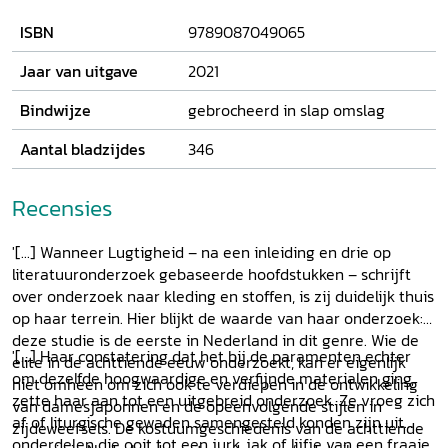
ISBN
9789087049065
Jaar van uitgave
2021
Bindwijze
gebrocheerd in slap omslag
Aantal bladzijdes
346
Recensies
'[...] Wanneer Lugtigheid – na een inleiding en drie op
literatuuronderzoek gebaseerde hoofdstukken – schrijft
over onderzoek naar kleding en stoffen, is zij duidelijk thuis
op haar terrein. Hier blijkt de waarde van haar onderzoek:
deze studie is de eerste in Nederland in dit genre. Wie de
'[...] Haar constatering dat het bij de paramenten echter
elite in de achttiende eeuw onderzoekt, kan er eigenlijk
om dezelfde hoogwaardige en verfijnde materialen ging,
niet omheen om zich ook te verdiepen in de ontwikkeling
zette haar aan tot een uitgebreid onderzoek. Ze vroeg zich
van damesjaponnen en de opeenvolgende stijlen in
af of liturgische gewaden samengesteld konden zijn uit
zijdeweefsels. De kostuumgeschiedenis van de achttiende
onderdelen die ooit tot een jurk, jak of lijfje van een fraaie