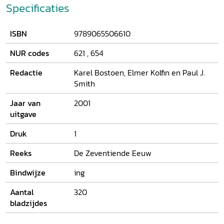
interdisciplinair samenwerkingsverband van (kunst)historici
Specificaties
en literatuurhistorici - beoogt vernieuwende inzichten te
bieden in het grensgebied tussen literatuur en beeldende
ISBN
9789065506610
kunst. De auteurs richten zich op de Nederlanden in de
periode 1500-1750 en brengen een aantal intrigerende
NUR codes
621
,
654
gevallen van woord-beeld relaties ter sprake.
Redactie
Karel Bostoen, Elmer Kolfin en Paul J.
Smith
Jaar van
2001
uitgave
Druk
1
Reeks
De Zeventiende Eeuw
Bindwijze
ing
Aantal
320
bladzijdes