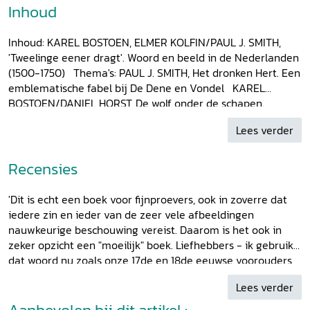
Inhoud
Inhoud: KAREL BOSTOEN, ELMER KOLFIN/PAUL J. SMITH,
'Tweelinge eener dragt'. Woord en beeld in de Nederlanden
(1500-1750) Thema's: PAUL J. SMITH, Het dronken Hert. Een
emblematische fabel bij De Dene en Vondel KAREL
BOSTOEN/DANIEL HORST, De wolf onder de schapen.
Afbeeldingen van Broer Cornelis ERIC JAN
Lees verder
SLUIJTER/NICÔLE SPAANS, Door liefde verstandig of door
lust verteerd? Relaties tussen tekst en beeld in
voorstellingen van Cimon en Efigenia Boekillustraties:
Recensies
HANNEKE DE BRUIN, De duivel is zo zwart als men hem
schildert. Over de uitbeelding van donkere mensen in
'Dit is echt een boek voor fijnproevers, ook in zoverre dat
vroege Nederlandse drukken EDDY VERBAAN, Jan
iedere zin en ieder van de zeer vele afbeeldingen
Janszoon Orlers schetst Leiden. Illustraties in de vroege
nauwkeurige beschouwing vereist. Daarom is het ook in
stadsbeschrijvingen ELMER KOLFIN, 'Drinkcken ende
zeker opzicht een "moeilijk" boek. Liefhebbers - ik gebruik
klincken kunje sien ter naeste plaet'. De boekillustraties van
dat woord nu zoals onze 17de en 18de eeuwse voorouders
Adriaen van de Venne in Quintijns De Hollandsche-Liis met
dat deden - van de materie zullen er echter stellig van
de Brabandsche-Bely (1629) MALGORZATA SARNOWIEC,
Lees verder
genieten.' Ph.M. Bosscher in:
Holland 43
(2002).
De zeven zonden van het dienstmeisje: een moralistische
Aanbevolen bij dit artikel :