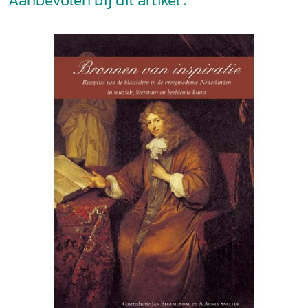
en libertijnse versie beschreven en verbeeld DAWN ODELL,
The soul of transactions. Illustration and Johan Nieuhof's
Travels in China NELKE BARTELINGS, 'Hier toont voor 't
oog het tijtelblad den inhout in het boek vervat'. De rol van
de titelprent in Frans van Mieris' Histori der Nederlandsche
vorsten Geschreven en geschilderd: BOUKJE THIJS,
'Ghevoestert uyt een borst': woord en beeld in Den
Nederduytschen Helicon (1610) JULIETTE RODING, Tekst en
beeld in het trompe-l'oeil van Cornelis Norbertus
Gijsbrechts: de 'perspectiefkamer' van Frederik III en
Christiaan V van Denemarken uit de periode 1668-1672