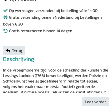
Op werkdagen verzonden bij bestelling vóór 14.00
Gratis verzending binnen Nederland bij bestellingen
boven € 20
Gratis retourneren binnen 14 dagen
Terug
Beschrijving
In de vroegmoderne tijd, vóór de scheiding der kunsten die
Lessings Laokoon (1766) bewerkstelligde, werden Poëzie en
Schilderkunst veelal gedefinieerd in relatie tot elkaar,
volgens het vaak (maar meestal foutief) geciteerde
adagium ut pictura poesis. Talrijk zijn de kunstuitingen uit
die tijd waarin beide tweelingzusters daadwerkelijk
Lees verder
samengingen, al was hun onderlinge verhouding lang niet
altijd even harmonieus. Deze bundel - vrucht van een