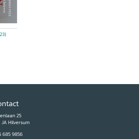
23)
ontact
renlaan 25
1 JA Hilversum
5 685 9856