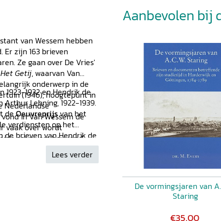
Aanbevolen bij di
Constant van Wessem hebben
 Er zijn 163 brieven
ren. Ze gaan over De Vries'
t
Het Getij
, waarvan Van
langrijk onderwerp in de
ven 1923-1932 en Hendrik de
rtuin (1946), hoogtepunt in
 Arthur Lehning, 1922-1939.
te Nederlandse
gt de
Oeuvreprijs
van het
es vond in Van Wessem de
ele verdiensten op het
r vaak over wordt
n de brieven van Hendrik de
beide schrijvers bevriend
orlog. De inleiding bij
Lees verder
hap tussen beide mannen.
van De Vries, als bijlagen
aarde van het boek.
De vormingsjaren van A.
Staring
€35,00