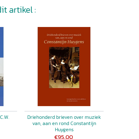
t artikel :
C.W.
Driehonderd brieven over muziek
van, aan en rond Constantijn
Huygens
€95,00