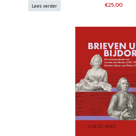
k eindeloos
€25,00
Lees verder
chten, in uiteenlopende
 correspondenties is dat je
oor de loop van de
 het geval van uw
 doordringende oorlog.'
elprijs voor het geduld' in:
j het boek
Brieven 1919-1952
als een brief aan de heer
tterkundig Magazijn
32