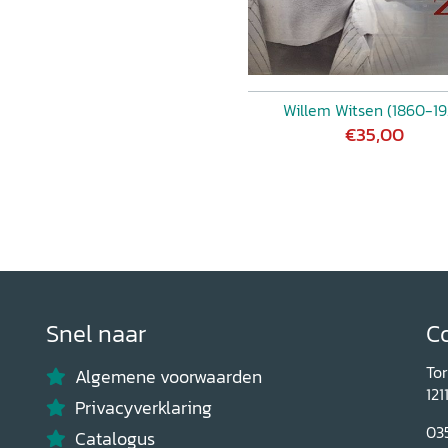
Willem Witsen (1860-19
€35,00
Snel naar
C
To
Algemene voorwaarden
121
Privacyverklaring
03
Catalogus