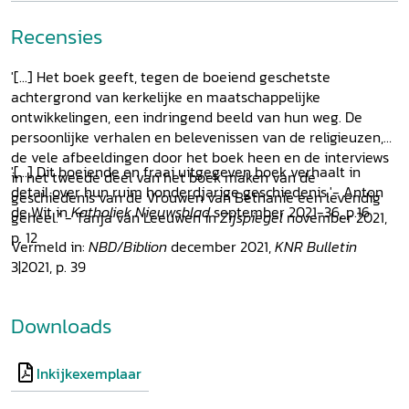
Recensies
'[...] Het boek geeft, tegen de boeiend geschetste
achtergrond van kerkelijke en maatschappelijke
ontwikkelingen, een indringend beeld van hun weg. De
persoonlijke verhalen en belevenissen van de religieuzen,
de vele afbeeldingen door het boek heen en de interviews
'[...] Dit boeiende en fraai uitgegeven boek verhaalt in
in het tweede deel van het boek maken van de
detail over hun ruim honderdjarige geschiedenis.'- Anton
geschiedenis van de Vrouwen van Bethanië een levendig
de Wit in
Katholiek Nieuwsblad
september 2021-36, p.16
geheel.' - Tanja van Leeuwen in
Zijspiegel
november 2021,
p. 12
Vermeld in:
NBD/Biblion
december 2021,
KNR Bulletin
3|2021, p. 39
Downloads
Inkijkexemplaar