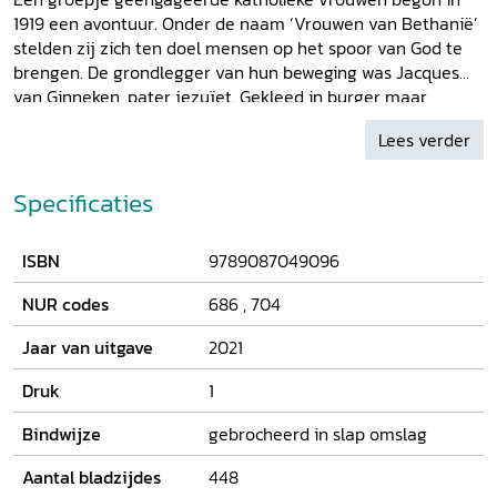
1919 een avontuur. Onder de naam ‘Vrouwen van Bethanië’
stelden zij zich ten doel mensen op het spoor van God te
brengen. De grondlegger van hun beweging was Jacques
van Ginneken, pater jezuïet. Gekleed in burger maar
gebonden aan geloften vestigden zij zich in de grote
Lees verder
steden waar de nood aan een bevrijdende en
menslievende God volgens hen het hoogst was. De
Vrouwen van Bethanië raakten vertrouwd met jong en oud,
Specificaties
arm en rijk, laag- en hoogopgeleiden van alle stromingen
en gezindten. Niet alleen in Nederland, ook in Oostenrijk,
ISBN
9789087049096
Rome, de Verenigde Staten en Spanje hebben zij
geloofsbegeleiding gegeven en mensen geestelijk en
NUR codes
686
,
704
sociaalmaatschappelijk bijgestaan, overtuigd van een
heilige ruimte in ieder mens. Naast hun collectieve
Jaar van uitgave
2021
geschiedenis en spiritualiteit zijn er de minstens zo
bijzondere persoonlijke verhalen van de vrouwen. Het zijn
Druk
1
krachtige getuigenissen van hoop en vertrouwen, van
Bindwijze
gebrocheerd in slap omslag
doorleefde spiritualiteit die inspireert en motiveert.
Aantal bladzijdes
448