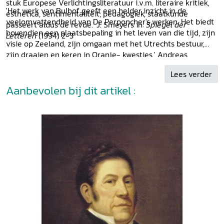
stuk Europese Verlichtingsliteratuur i.v.m. literaire kritiek,
'Het werk van Bulhof geeft een helder inzicht in de
esthetica, sentimentaliteit, pedagogiek, staatkunde
veelomvattendheid van De Perponcher's werken. Het biedt
passeert aldus de revue.' J. Smeyers in:
Spiegel der
bovendien een plaatsbepaling in het leven van die tijd, zijn
Letteren
(1994) 2-3
visie op Zeeland, zijn omgaan met het Utrechts bestuur,
zijn draaien en keren in Oranje- kwesties.' Andreas
Oosthoek in:
Provinciale Zeeuwse Courant
15-6 1993
Lees verder
Aanbevolen bij dit artikel :