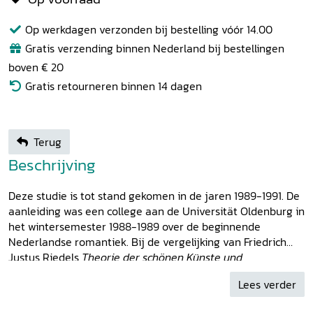
Op werkdagen verzonden bij bestelling vóór 14.00
Gratis verzending binnen Nederland bij bestellingen
boven € 20
Gratis retourneren binnen 14 dagen
Terug
Beschrijving
Deze studie is tot stand gekomen in de jaren 1989-1991. De
aanleiding was een college aan de Universität Oldenburg in
het wintersemester 1988-1989 over de beginnende
Nederlandse romantiek. Bij de vergelijking van Friedrich
Justus Riedels
Theorie der schönen Künste und
Wissenschaften
met Hieronymus van Alphens bewerking
Lees verder
van die tekst kwam Willem Emmery de Perponchers kritiek
op Van Alphen aan de orde en zo werd de belangstelling