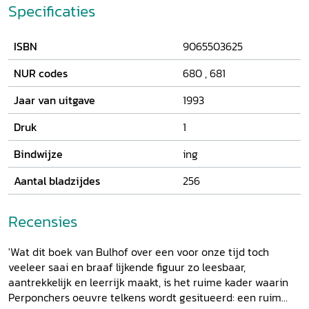
van de auteur voor deze opmerkelijke achttiende-eeuwer
Specificaties
gewekt. Allereerst bleek op biografisch terrein het een en
ander aan te vullen op wat tot nu toe door de secundaire
ISBN
9065503625
literatuur was bericht over de Perpechonder. Het spoor van
de familie leidde terug naar het middeleeuwse Frankrijk en
NUR codes
680
,
681
het Zeeland van de Gouden Eeuw. Het leidde vooruit naar
het negentiende-eeuwse Pruisen en eindigde
Jaar van uitgave
1993
miraculeuzerwijze in Oldenburg, waar een verre nazaat de
Gartentor-Apotheke bleek te beheren. Het onderzoek was
Druk
1
echter niet in de eerste plaats gericht op Perponchers
Bindwijze
ing
biografie, maar op zijn literair-theoretische standpunten.
Zijn oeuvre bestaat uit ruim 100 gepubliceerde boeken op
Aantal bladzijdes
256
literair, theologisch, ethisch en pedagogisch gebied.
Recensies
'Wat dit boek van Bulhof over een voor onze tijd toch
veeleer saai en braaf lijkende figuur zo leesbaar,
aantrekkelijk en leerrijk maakt, is het ruime kader waarin
Perponchers oeuvre telkens wordt gesitueerd: een ruim