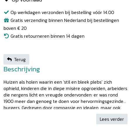
Op werkdagen verzonden bij bestelling vóór 14.00
Gratis verzending binnen Nederland bij bestellingen
boven € 20
Gratis retourneren binnen 14 dagen
Terug
Beschrijving
Huizen als holen waarin een ‘stil en bleek plebs’ zich
ophield, kinderen die in diepe misère opgroeiden, arbeiders
die nergens licht en vreugde ondervonden: er was rond
1900 meer dan genoeg te doen voor hervormingsgezinde
burgers. Gedreven door compassie en idealen, maar ook
door vrees voor ziekte en opstand zetten deze
Lees verder
volksverheffers zich enthousiast aan hun zelfopgelegde
taak. Geïnspireerd door buitenlandse voorbeelden