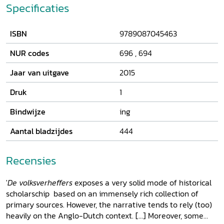
verbeterden ze de arbeiderswoningen in de stedelijke
Specificaties
achterbuurten, stimuleerden geestelijke en lichamelijke
verheffing en gaven zich over aan utopische experimenten
ISBN
9789087045463
in de hoop de gevreesde kloof tussen de klassen te
dichten. Dankzij hen werden preventie, sociale zorg en een
NUR codes
696
,
694
harmonische stedelijke gemeenschap onderwerp van
publieke actie en politiek debat. Deze studie schetst op
Jaar van uitgave
2015
beeldende wijze de tomeloze ambities, inspiraties, dromen
en initiatieven van de volksverheffers die zich tussen 1870
Druk
1
en 1914 in Nederland inzetten voor een ideale samenleving.
Bindwijze
ing
Aantal bladzijdes
444
Recensies
'
De volksverheffers
exposes a very solid mode of historical
scholarschip based on an immensely rich collection of
primary sources. However, the narrative tends to rely (too)
heavily on the Anglo-Dutch context. [...] Moreover, some