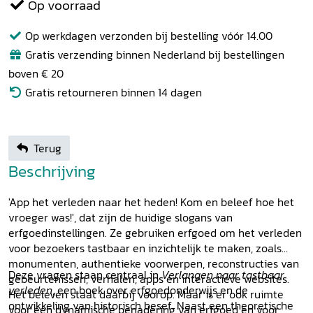
Op voorraad
Op werkdagen verzonden bij bestelling vóór 14.00
Gratis verzending binnen Nederland bij bestellingen
boven € 20
Gratis retourneren binnen 14 dagen
Terug
Beschrijving
'App het verleden naar het heden! Kom en beleef hoe het
vroeger was!', dat zijn de huidige slogans van
erfgoedinstellingen. Ze gebruiken erfgoed om het verleden
voor bezoekers tastbaar en inzichtelijk te maken, zoals
monumenten, authentieke voorwerpen, reconstructies van
Deze vragen staan centraal in
Verlangen naar tastbaar
gebeurtenissen, verhalen, apps en interactieve websites.
verleden
, een boek over erfgoedonderwijs en de
Het beleven staat daarbij voorop. Maar is er ook ruimte
ontwikkeling van historisch besef. Naast een theoretische
voor een dynamische benadering van erfgoed en voor