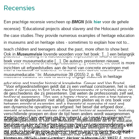
Recensies
Een prachtige recensie verscheen op
BMGN
(klik
hier
voor de gehele
recensie): 'Educational projects about slavery and the Holocaust provide
the case studies.They provide numerous examples of heritage education
in museums and on heritage sites - sometimes to explain how not to
teach children and teenagers about the past, more often to show best
Ook in
Museumvisie
lovende woorden voor het boek: '[...] een belangrijk
practices - resulting in a kaleidoscopic impression of what is already
boek voor museumeducatie [...]. De auteurs presenteren nieuwe
available in the field of heritage education [...] However, the book is more
inzichten uit erfgoedstudies aan de hand van concrete ervaringen met
than a handbook for teachers. In order to both advise teachers and
museumeducatie.' In:
Museumvisie
39 (2015) 2, p. 60
museums curators on how to actively engage students in heritage
education and transfer historical knowledge, Grever and Van Boxtel
'"Voor erfgoedinstellingen geldt dat zij een verhaal construeren, het is niet
deem it necessary to first study the historiography of scholarly ideas on
dé geschiedenis die zij presenteren. Dat weten de professionals zelf wel,
historical awareness. This was a happy choice, ensuring a fine balance
maar de 'eindgebruikers' niet altijd. Daarom pleiten wij in ons boek voor
between empirical examples and a theoretical overview of past and
een dynamische opvatting van erfgoed: het besef dat erfgoed door
present academia on memory culture and historical awareness, featuring
verschillende groepen en door de tijd heen anders wordt waargenomen.
'Doelgroep van dit verslag is vooral de onderzoeker en
a who's who of key authors on the subject [...] it must be stressed that
Multiperspectiviteit is hier het trefwoord. Implementeer dit in je educatie,
beleidsmaker op het gebied van geschiedenisonderwijs en
this book is a book that offers far more than just recommendations, and
dus toets op ongewenste eenzijdigheid en laat leerlingen in dialoog
de educatieve erfgoedsector. Het niveau is best hoog, het
not only to teachers. This is heritage sudies reaching maturity.' Hanneke
nabeschouwen."' Maria Grever, samen met Carla van Boxtel
taalgebruik gericht op hbo- en wo-gebruikers'. Mac
Ronnes in:
BMGN - Low Countries Historical Review
130 (2015) 4, review