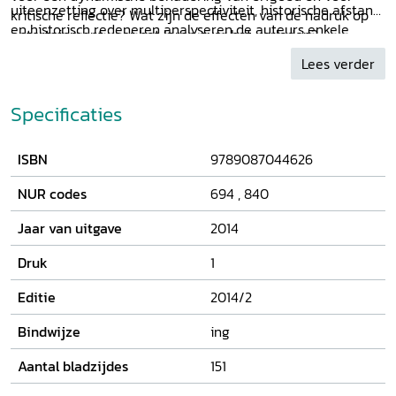
uiteenzetting over multiperspectiviteit, historische afstand
kritische reflectie? Wat zijn de effecten van de nadruk op
en historisch redeneren analyseren de auteurs enkele
entertainment voor het leren over het verleden?
onderwijsprojecten over het Nederlandse slavernijverleden
Lees verder
en de Tweede Wereldoorlog / Holocaust. Ze laten zien dat
erfgoedonderwijs een rijke bron kan zijn om historisch
besef te bevorderen als scholen en erfgoedinstellingen
Specificaties
nauw met elkaar samenwerken.
ISBN
9789087044626
NUR codes
694
,
840
Jaar van uitgave
2014
Druk
1
Editie
2014/2
Bindwijze
ing
Aantal bladzijdes
151