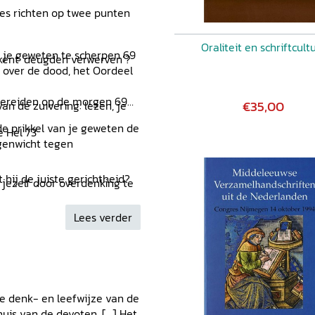
les richten op twee punten
Oraliteit en schriftcult
n je geweten te scherpen 69
ekent ‘deugden verwerven’?
s over de dood, het Oordeel
bereiden op de morgen 69
€35,00
n de zuivering: lezen, je
e prikkel van je geweten de
e Hel 73
egenwicht tegen
 hij de juiste gerichtheid?
 jezelf door overdenking te
kkel van je geweten de
Lees verder
wicht tegen nalatigheid 77
prikkel van je geweten de
genwicht tegen begeerte 77
gheid 99
01
de denk- en leefwijze van de
, als een lichaamsdeel voor
uis van de devoten. [...] Het