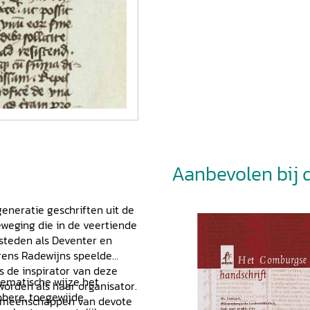
Aanbevolen bij di
eneratie geschriften uit de
weging die in de veertiende
 steden als Deventer en
rens Radewijns speelde
ls de inspirator van deze
tematische wijze het
orden als haar organisator.
obere, toegewijde
fgemeenschappen van devote