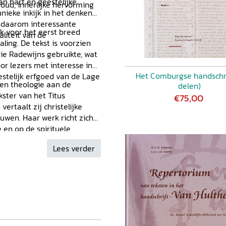
an hart en geestelijke
ud, innerlijke hervorming
nieke inkijk in het denken
 daarom interessante
 voor het eerst breed
aliteit van de
ling. De tekst is voorzien
ie Radewijns gebruikte, wat
or lezers met interesse in
Het Comburgse handschri
eestelijk erfgoed van de Lage
 en theologie aan de
delen)
kster van het Titus
€75,00
rtaalt zij christelijke
euwen. Haar werk richt zich
 en op de spirituele
 vond.
Lees verder