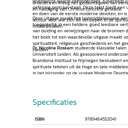
levenswijze waarin zelfonderzoek, zuiverheid v
broeders en kreeg het gedachtegoed van eenvo
oefening centraal staan. Deze tekst biedt een u
en navolging van Christus concrete gestalte.
en doen van de eerste moderne devoten, en is
Deze uitgave maakt het laatmiddeleeuwse werk
lectuur voor wie zich wil verdiepen in de spiritu
toegankelijk in een heldere, goed leesbare verta
middeleeuwen.
van duiding en verwijzingen naar de bronnen d
het boek tot een waardevolle uitgave maakt vo
spiritualiteit, religieuze geschiedenis en het g
Dr. Nicoline Roskam
studeerde klassieke talen
Landen.
Universiteit Leiden. Als geassocieerd onderzoe
Brandsma Instituut te Nijmegen bestudeert en ve
spirituele teksten uit de hoge en late middele
in het bijzonder op de vroege Moderne Devotie
tradities waarin deze beweging haar inspiratie
Specificaties
ISBN
9789464552041