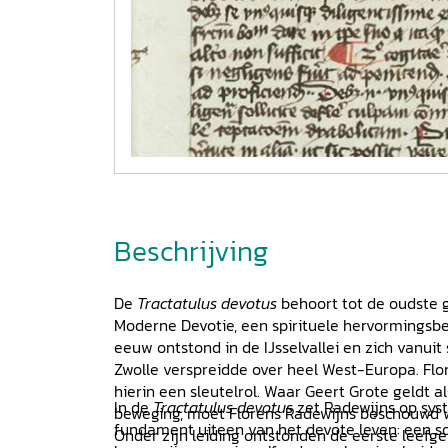
Beschrijving
De
Tractatulus devotus
behoort tot de oudste g
Moderne Devotie, een spirituele hervormingsbe
eeuw ontstond in de IJsselvallei en zich vanuit
Zwolle verspreidde over heel West-Europa. Flo
hierin een sleutelrol. Waar Geert Grote geldt a
In de
Tractatulus devotus
zet Radewijns op sys
beweging, moet Florens Radewijns beschouwd w
fundament uiteen van het devote leven: een s
Onder zijn leiding ontstonden de eerste lee