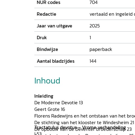
NUR codes
704
Redactie
vertaald en ingeleid
Jaar van uitgave
2025
Druk
1
Bindwijze
paperback
Aantal bladzijdes
144
Inhoud
Inleiding
De Moderne Devotie 13
Geert Grote 16
Florens Radewijns en het ontstaan van het bro
De stichting van het klooster te Windesheim 21
Tractatulus devotus – Vrome verhandeling
De opbouw van de Deventer broederschap 23
I 53