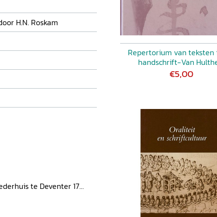
 door H.N. Roskam
Repertorium van teksten 
handschrift-Van Hult
€5,00
ederhuis te Deventer 17