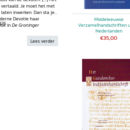
 vertaald. Je moet het met
 leefwijze 103
laten inwerken. Dan sta je
Moderne Devotie haar
iemand met ervaring 105
Middeleeuwse
delheid 83
026
Juk in
De Groninger
Verzamelhandschriften u
aden en richt je oefeningen
te in de vorm van
Nederlanden
€35,00
Lees verder
enis aan het lijden van de
Heer 111
de Heer 113
at wil zeggen het verlangen
Heer 113
ooie dingen en het bezitten
aronder vallen verwaandheid
1
selijke 91