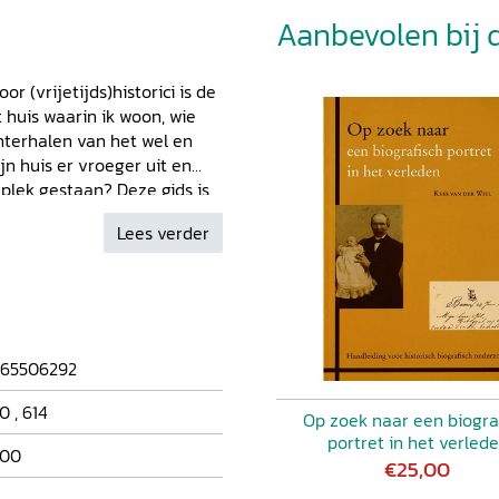
Aanbevolen bij di
 (vrijetijds)historici is de
 huis waarin ik woon, wie
hterhalen van het wel en
n huis er vroeger uit en
plek gestaan? Deze gids is
jn eigen woonplek wil
Lees verder
nen en literatuur
r het verleden van uw
gegeven, met alternatieve
e illustraties geven niet
 maar ook op welke wijze
n.
65506292
0
,
614
Op zoek naar een biogra
portret in het verled
00
€25,00