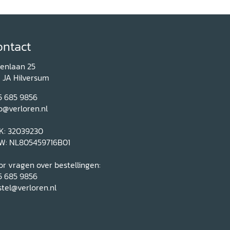
ontact
renlaan 25
1 JA Hilversum
5 685 9856
o@verloren.nl
K: 32039230
W: NL805459716B01
r vragen over bestellingen:
5 685 9856
tel@verloren.nl