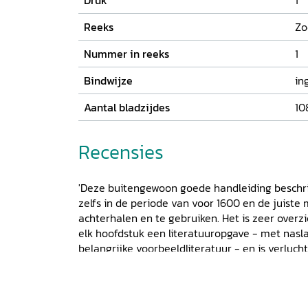
Druk
1
Reeks
Zo
Nummer in reeks
1
Bindwijze
in
Aantal bladzijdes
10
Recensies
'Deze buitengewoon goede handleiding beschrij
zelfs in de periode van voor 1600 en de juiste
achterhalen en te gebruiken. Het is zeer overzi
elk hoofdstuk een literatuuropgave - met nas
belangrijke voorbeeldliteratuur - en is verluch
en illustraties. Ook bouwtechnische hulp ontbree
volgen een uitgekiend stappenplan voor een 
woordendlijst. Door het heldere taalgebruik ze