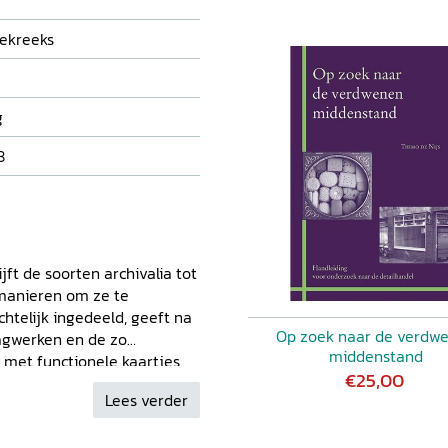
ekreeks
g
8
ft de soorten archivalia tot
 manieren om ze te
chtelijk ingedeeld, geeft na
Op zoek naar de verdw
lagwerken en de zo
middenstand
t met functionele kaartjes
€25,00
kt niet. Ter afsluiting
Lees verder
eigen onderzoek en een
er bruikbaar. Onmisbaar in