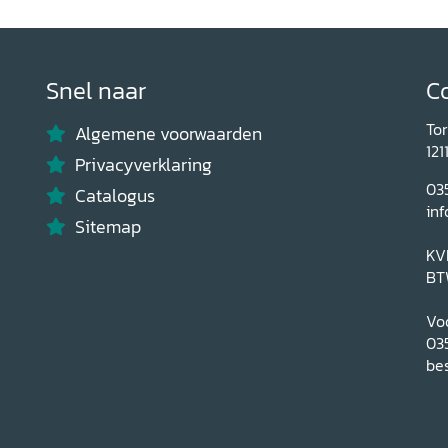
Snel naar
C
To
Algemene voorwaarden
121
Privacyverklaring
03
Catalogus
inf
Sitemap
KV
BT
Voo
03
bes