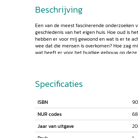
Beschrijving
Een van de meest fascinerende onderzoeken voor
geschiedenis van het eigen huis. Hoe oud is het
hebben er voor mij gewoond en wat is er te ac
wee dat die mensen is overkomen? Hoe zag mij
wat heeft er voor het huidige gebouw op deze 
bedoeld voor iedereen die de geheimen van zi
ontsluieren. In kort bestek worden archiefbron
geïntroduceerd die meer informatie geven ove
woning. Stapsgewijs wordt het onderzoek weer
Specificaties
mogelijkheden als u dreigt vast te lopen. De vel
alleen weer hoe bepaalde bronnen er uit zien,
beeldmateriaal het onderzoek kan versterke
ISBN
90
NUR codes
68
Jaar van uitgave
20