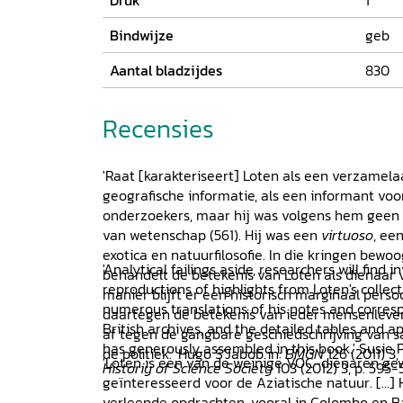
Druk
1
Bindwijze
geb
Aantal bladzijdes
830
Recensies
'Raat [karakteriseert] Loten als een verzamela
geografische informatie, als een informant vo
onderzoekers, maar hij was volgens hem geen
van wetenschap (561). Hij was een
virtuoso
, ee
exotica en natuurfilosofie. In die kringen bewoog 
'Analytical failings aside, researchers will find 
behandelt de betekenis van Loten als dienaar va
reproductions of highlights from Loten's collect
manier blijft er een historisch marginaal perso
numerous translations of his notes and corres
daartegen de betekenis van ieder mensenleven
British archives, and the detailed tables and 
af tegen de gangbare geschiedschrijving van s
has generously assembled in this book.' Susie 
de politiek.' Hugo S'Jabob in:
BMGN
126 (2011) 3,
'Loten is een van de weinige VOC-dienaren gew
Historiy of Science Society
103 (2012) 3, p. 595
geïnteresseerd voor de Aziatische natuur. [...] 
verleende opdrachten, vooral in Colombo en Bata