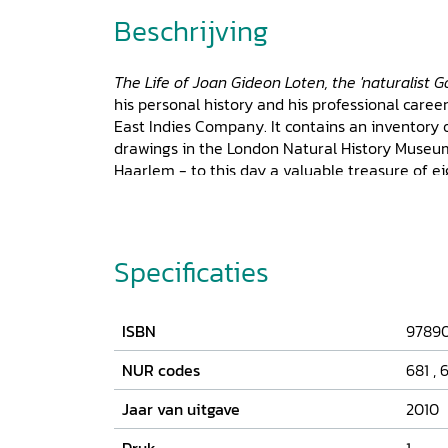
Beschrijving
The Life of Joan Gideon Loten, the 'naturalist 
his personal history and his professional caree
East Indies Company. It contains an inventory o
drawings in the London Natural History Muse
Haarlem - to this day a valuable treasure of e
history of Sri Lanka and Indonesia. Loten's doc
connoisseur and dilettante in natural philosop
glimpse of his character and qualities, but also
and use of opium. Loten's writings, quoted exte
Specificaties
take us from the early-eighteenth-century na
Utrecht in the Dutch Republic to the exotic Dut
there to the cosmopolitan London of the latte
ISBN
97890
NUR codes
681
,
6
Jaar van uitgave
2010