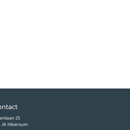
ontact
renlaan 25
1 JA Hilversum