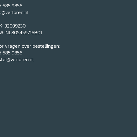
5 685 9856
o@verloren.nl
K: 32039230
W: NL805459716B01
r vragen over bestellingen:
5 685 9856
tel@verloren.nl