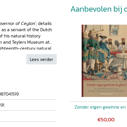
Aanbevolen bij di
Governor of Ceylon'
, details
r as a servant of the Dutch
f his natural history
um and Teylers Museum at
ighteenth-century natural
uments show us a virtuoso: a
Lees verder
hy. They give us a unique
 of his asthmatic sufferings
nsively in this biography,
rrow-minded, provincial
ch East Indies and from
r part of the century.
87041519
91
Zonder eigen gewinne en 
€50,00