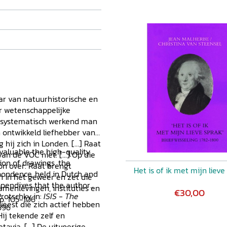
ar van natuurhistorische en
or wetenschappelijke
 systematisch werkend man
n ontwikkeld liefhebber van
hij zich in Londen. [...] Raat
invaluable the high-quality
n de VOC niet. [...] Op die
ion of drawings, the
on over. Raat brengt
Het is of ik met mijn lieve
pondence, held in Dutch and
 in het geweer en zet die
appendixes that the author
amenlevingen, instituties en
€30,00
Protschky in:
ISIS - The
 p. 105-106
eest die zich actief hebben
-596
Hij tekende zelf en
via. [...] De uitvoerige