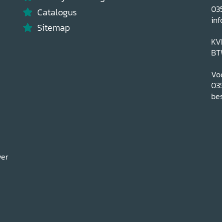
03
Catalogus
inf
Sitemap
KV
BT
Voo
03
bes
ver