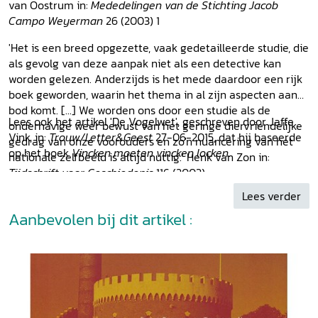
van Oostrum in:
Mededelingen van de Stichting Jacob
Campo Weyerman
26 (2003) 1
'Het is een breed opgezette, vaak gedetailleerde studie, die
als gevolg van deze aanpak niet als een detective kan
worden gelezen. Anderzijds is het mede daardoor een rijk
boek geworden, waarin het thema in al zijn aspecten aan
bod komt. [...] We worden ons door een studie als de
Lees ook het artikel 'De Vogelwet', geschreven door Jaffe
onderhavige weer bewust van het geringe diervriendelijke
Vink, in:
Trouw/Letter&Geest
27-06-2015, dat hij baseerde
gedrag van onze voorouders en zo'n nuancering van het
op het boek
Vincken moeten vincken locken
.
nationale zelfbeeld is altijd nuttig.' Henk van Zon in:
Tijdschrift voor Geschiedenis
116 (2003)
Lees verder
Aanbevolen bij dit artikel :