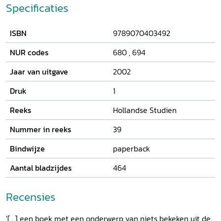
buitenplaatsbanen verdwenen. Op de huidige ringstations
Specificaties
bouwt men echter nog steeds voort op aloude
vangtechnieken. Ignaz Matthey behandelt de
ISBN
9789070403492
technologische, juridische, economische en sociale aspecten
van vijf eeuwen vogelvangst. Ook de mentaliteit van de
NUR codes
680
,
694
vogelvangers en hun imago bij de buitenwereld komen aan
de orde. Het onderzoek is gebaseerd op een grote
Jaar van uitgave
2002
diversiteit aan bronnen, waaronder archeologische
vondsten, archivalia, literaire teksten, kookboeken,
Druk
1
afbeeldingen en interviews met vogelvangers.
Reeks
Hollandse Studien
Nummer in reeks
39
Bindwijze
paperback
Aantal bladzijdes
464
Recensies
'[...] een boek met een onderwerp van niets bekeken uit de