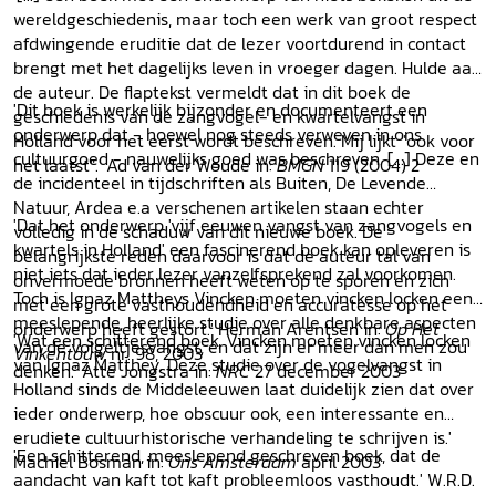
wereldgeschiedenis, maar toch een werk van groot respect
afdwingende eruditie dat de lezer voortdurend in contact
brengt met het dagelijks leven in vroeger dagen. Hulde aan
de auteur. De flaptekst vermeldt dat in dit boek de
'Dit boek is werkelijk bijzonder en documenteert een
geschiedenis van de zangvogel- en kwartelvangst in
onderwerp dat - hoewel nog steeds verweven in ons
Holland voor het eerst wordt beschreven. Mij lijkt "ook voor
cultuurgoed - nauwelijks goed was beschreven. [...] Deze en
het laatst".' Ad van der Woude in:
BMGN
119 (2004) 2
de incidenteel in tijdschriften als Buiten, De Levende
Natuur, Ardea e.a verschenen artikelen staan echter
'Dat het onderwerp 'vijf eeuwen vangst van zangvogels en
volledig in de schaduw van dit nieuwe boek. De
kwartels in Holland' een fascinerend boek kan opleveren is
belangrijkste reden daarvoor is dat de auteur tal van
niet iets dat ieder lezer vanzelfsprekend zal voorkomen.
onvermoede bronnen heeft weten op te sporen en zich
Toch is Ignaz Mattheys Vincken moeten vincken locken een
met een grote vasthoudendheid en accuratesse op het
meeslepende, heerlijke studie over alle denkbare aspecten
onderwerp heeft gestort.' Herman Arentsen in:
Op Het
'Wat een schitterend boek, Vincken moeten vincken locken
van de volgeltjesvangst, en dat zijn er meer dan men zou
Vinkentouw
nr. 98, 2003
van Ignaz Matthey. Deze studie over de vogelvangst in
denken.' Atte Jongstra in:
NRC
27 december 2003
Holland sinds de Middeleeuwen laat duidelijk zien dat over
ieder onderwerp, hoe obscuur ook, een interessante en
erudiete cultuurhistorische verhandeling te schrijven is.'
'Een schitterend, meeslepend geschreven boek, dat de
Machiel Bosman in:
Ons Amsterdam
april 2003
aandacht van kaft tot kaft probleemloos vasthoudt.' W.R.D.