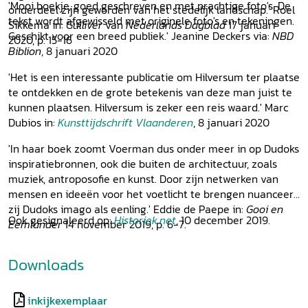
'Mooi boekje, goed geschreven en met prachtige foto's. De
onderdeel zijn geworden van het stedelijk landschap.' Roel
tekst wordt afgewisseld met originele foto's en tekeningen.
Sikkema in:
Gulliver
van
Nederlands Dagblad
17 januari
Geschikt voor een breed publiek.' Jeanine Deckers via:
NBD
2020, p. 15-16
Biblion
, 8 januari 2020
'Het is een interessante publicatie om Hilversum ter plaatse
te ontdekken en de grote betekenis van deze man juist te
kunnen plaatsen. Hilversum is zeker een reis waard.' Marc
Dubios in:
Kunsttijdschrift
Vlaanderen
, 8 januari 2020
'In haar boek zoomt Voerman dus onder meer in op Dudoks
inspiratiebronnen, ook die buiten de architectuur, zoals
muziek, antroposofie en kunst. Door zijn netwerken van
mensen en ideeën voor het voetlicht te brengen nuanceert
zij Dudoks imago als eenling.' Eddie de Paepe in:
Gooi en
Ook gesignaleerd op:
Historiek.net
, 10 december 2019.
Eemlander
14 november 2019, p. 6-7.
Downloads
inkijkexemplaar