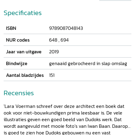
Zijn imago als eenling wordt genuanceerd door hem in een
bredere context te plaatsen van netwerken van ideeën en
Specificaties
mensen. Van de hiërarchische Genie, het
ontwikkelingsgerichte Hilversumse gemeentebestuur, het
ISBN
9789087048143
Gooise milieu van kunstenaars en natuurbeschermers tot
commissies met collega's uit de top van de Nederlandse
NUR codes
648
,
694
stedenbouwkundige wereld - allen beïnvloedden in meer
of mindere mate zijn denken en zijn ontwerpen. Dudoks
Jaar van uitgave
2019
ideeën over tuinstad Hilversum en het wonderlijke van de
architectuur zijn spectaculair verbeeld in foto's van Iwan
Bindwijze
genaaid gebrocheerd in slap omslag
Baan.
Aantal bladzijdes
151
Recensies
'Lara Voerman schreef over deze architect een boek dat
ook voor niet-bouwkundigen prima leesbaar is. De vele
illustraties geven een goed beeld van Dudoks werk. Dat
wordt aangevuld met mooie foto’s van Iwan Baan. Daarop
is goed te zien hoe Dudoks gebouwen nu een vast