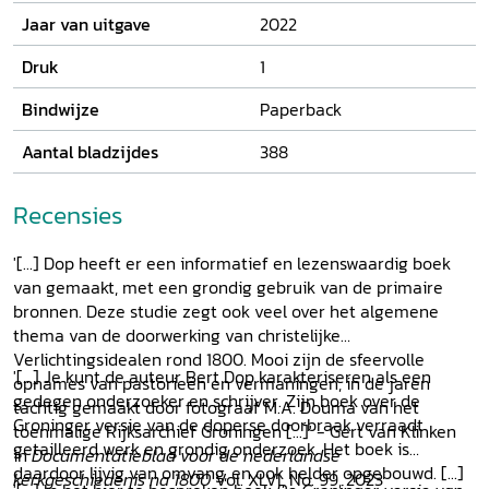
Jaar van uitgave
2022
Druk
1
Bindwijze
Paperback
Aantal bladzijdes
388
Recensies
'[...] Dop heeft er een informatief en lezenswaardig boek
van gemaakt, met een grondig gebruik van de primaire
bronnen. Deze studie zegt ook veel over het algemene
thema van de doorwerking van christelijke
Verlichtingsidealen rond 1800. Mooi zijn de sfeervolle
'[...] Je kunt de auteur Bert Dop karakteriseren als een
opnames van pastorieën en vermaningen, in de jaren
gedegen onderzoeker en schrijver. Zijn boek over de
tachtig gemaakt door fotograaf M.A. Douma van het
Groninger versie van de doperse doorbraak verraadt
toenmalige Rijksarchief Groningen [...]' - Gert van Klinken
getailleerd werk en grondig onderzoek. Het boek is
in
Documentatieblad voor de nederlandse
daardoor lijvig van omvang, en ook helder opgebouwd. [...]
kerkgeschiedenis na 1800
Vol. XLVI, No. 99, 2023