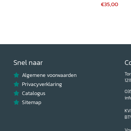
€35,00
Snel naar
C
To
Algemene voorwaarden
121
Privacyverklaring
03
Catalogus
inf
Sitemap
KV
BT
Voo