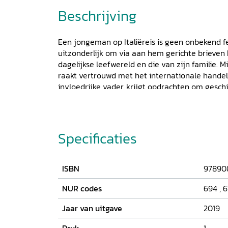
Beschrijving
Een jongeman op Italiëreis is geen onbekend f
uitzonderlijk om via aan hem gerichte brieven
dagelijkse leefwereld en die van zijn familie. Mi
raakt vertrouwd met het internationale handel
invloedrijke vader, krijgt opdrachten om geschi
handelstransacties af te sluiten en leert hoe h
moet gedragen. Intussen woedt de pest, zijn er
de familie en moet een erfenis worden afgewikk
behandelt de achtergronden van de Hamburgse
Specificaties
oorspronkelijk afkomstig uit Antwerpen, en de 
taalcontactsituatie van de in het Nederlands g
tweede bevat een uitgave van de brieven met in
ISBN
97890
Inzichten in opmerkelijke taalverschijnselen en
handelsinformatie maken dit boek interessant
NUR codes
694
,
6
geïnteresseerden als belangstellenden in soc
Jaar van uitgave
2019
geschiedenis.