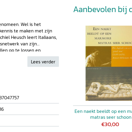
Aanbevolen bij di
enomeen. Wel is het
 kennis te maken met zijn
chiel Heusch leert Italiaans,
snetwerk van zijn
llen op te lossen en
ij zich onder buitenlanders
Lees verder
 ziekte- en sterfgevallen in
eld. Het eerste deel
 migrantenfamilie Heusch,
intrigerende
eschreven brieven. Het
leiding en toelichting.
87047757
 gedetailleerde prijs- en
 voor zowel taalkundig
16
Een naekt beeldt op een 
iale en economische
matras seer schoon
€30,00