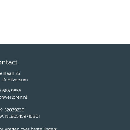
ontact
renlaan 25
1 JA Hilversum
5 685 9856
o@verloren.nl
K: 32039230
W: NL805459716B01
r vragen over bestellingen: