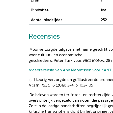
Druk
1
Bindwijze
ing
Aantal bladzijdes
252
Recensies
'Mooi verzorgde uitgave, met name geschikt vo
voor cultuur- en economische
geschiedenis. Peter Turk voor:
NBD Biblion
, 28
Videorecensie van Ann Marynissen voor KANTL,
'[...] keurig verzorgde en geïllustreerde bronnenu
Vlis in:
TSEG
16 (2019) 3-4, p. 103-105
'De brieven worden ter linker- en rechterzijde
overzichtelijk vergezeld van noten die passage
Zo zijn de lastige handschriften begrijpelijk g
kritische transcriptie is dicht bij het origineel 