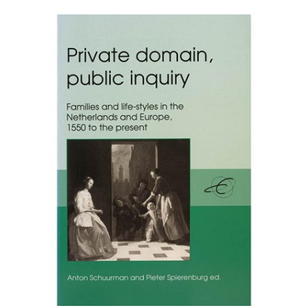
ook benadrukt.' Roelof van Gelder in:
NRC
Handelsblad/Boeken,
13-11-2009, p. 6