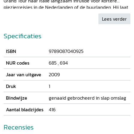
Grand Tour naar Italië langzaam inruilde voor kortere
plezierreisjes in de Nederlanden of de buurlanden. Hij laat
zien welke sociale groepen de koets namen naar Parijs,
Lees verder
Rome of Berlijn en wat hen motiveerde om te reizen. En hij
probeert te achterhalen waarom ze zich onderweg blind
staarden op Italiaanse schilderijen, waarom ze veldslagen
Specificaties
en belegeringen herdachten, door baroktuinen slenterden
of een massa spulletjes kochten in de Parijse boetieks.
ISBN
9789087040925
NUR codes
685
,
694
Jaar van uitgave
2009
Druk
1
Bindwijze
genaaid gebrocheerd in slap omslag
Aantal bladzijdes
416
Recensies