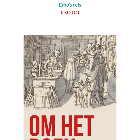
Emo's reis
€30,00