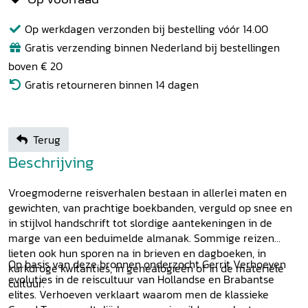
Op werkdagen verzonden bij bestelling vóór 14.00
Gratis verzending binnen Nederland bij bestellingen
boven € 20
Gratis retourneren binnen 14 dagen
Terug
Beschrijving
Vroegmoderne reisverhalen bestaan in allerlei maten en
gewichten, van prachtige boekbanden, verguld op snee en
in stijlvol handschrift tot slordige aantekeningen in de
marge van een beduimelde almanak. Sommige reizen
lieten ook hun sporen na in brieven en dagboeken, in
Op basis van deze bronnen onderzocht Gerrit Verhoeven
kurkdroge kwitanties, in genealogieën of in de materiële
evoluties in de reiscultuur van Hollandse en Brabantse
cultuur.
elites. Verhoeven verklaart waarom men de klassieke