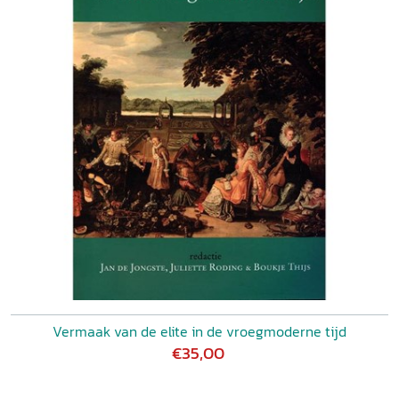
bronnen aanboorde zoals genealogische gegevens,
tolregisters, rekeningen, pedagogische traktaten en
reisgidsen. [...] We leren er veel van over reisdoelen,
reisduur, reizigers en vooral hun veranderende
belangstelling. De reizen werden korter in afstand en tijd.
[...] De reizen werden ook goedkoper. [...] Een van de
veranderingen die Verhoeven signaleert is het
veranderende natuurbesef. Hield de renaissancereiziger
van overzichtelijke natuur en nog het liefst van door
mensenhand geschapen natuur, waar orde en symmetrie
het beeld bepaalde, in de 18de eeuw raakte hij juist
gefascineerd door het ongecultiveerde. [...] Zo is dit boek
ook nog een studie in veranderende esthetica. Verhoeven
schrijft levendig. De kwantitatieve analyse oogt mooi en
hard, maar de auteur moet zelf toegeven dat hij wel eens
twijfelt aan de representativiteit van zijn bronnen. Bij zijn
berekening van de veranderende reisdoelen gaat hij uit
Vermaak van de elite in de vroegmoderne tijd
van het aantal beschreven bladzijden dat in een
€35,00
reisverslag aan één plaats is gewijd. Dit lijkt mij een
onjuiste methode. Teruggekeerde reizigers penden
moeiteloos bladzijden over uit reisgidsen, zoals Verhoeven