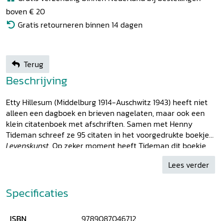
boven € 20
Gratis retourneren binnen 14 dagen
Terug
Beschrijving
Etty Hillesum (Middelburg 1914-Auschwitz 1943) heeft niet
alleen een dagboek en brieven nagelaten, maar ook een
klein citatenboek met afschriften. Samen met Henny
Tideman schreef ze 95 citaten in het voorgedrukte boekje
Levenskunst
. Op zeker moment heeft Tideman dit boekje
aan haar vriendin geschonken: 'Veel mooie woorden, geef
Lees verder
ik zonder woorden'. Het is dit onopvallend document uit het
bezit van Etty Hillesum dat, na jaren van verborgen
archiefleven, nu in de openbaarheid komt. In
Veel mooie
Specificaties
woorden
worden voor de eerste keer allle citaten van Etty
Hillesum en Henny Tideman uit
Levenskunst
gepresenteerd
ISBN
9789087046712