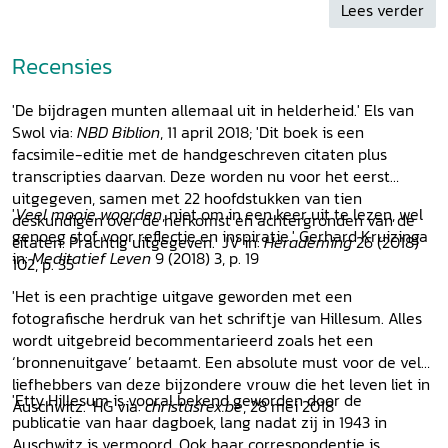
Lees verder
onderzoek BETTINE SIERTSEMA, De spiritualiteit van A.J.C.
van Seters, de samensteller van
Levenskunst
ALEXANDRA
NAGEL, Wanneer schreven Henny Tideman en Etty Hillesum
Recensies
in
Levenskunst
? Een reconstructie ALEXANDRA NAGEL,
Henny Tideman en de wijsheden van Julius Spier en
'De bijdragen munten allemaal uit in helderheid.' Els van
anderen
De citaten van Etty Hillesum in
Levenskunst:
Swol via:
NBD Biblion
, 11 april 2018; 'Dit boek is een
MARIA GOETZE, ‘Erst muß man Gott irgendwo finden ...’ Etty
facsimile-editie met de handgeschreven citaten plus
Hillesum en Rainer Maria Rilke ANNETTE VAN DIJK, ‘… de
transcripties daarvan. Deze worden nu voor het eerst
zich onnaspeurlijk wijzigende tijdgeest …’ Etty Hillesum en
uitgegeven, samen met 22 hoofdstukken van tien
Simon Vestdijk ANNETTE VAN DIJK, ‘Klein zij de taak,
'
Veel mooie woorden
, niet om in een keer uit te lezen, wel
deskundigen over de herkomst en achtergronden van de
maar sterk de wil’. Etty Hillesum en Albert Verwey
genoeg stof voor reflectie en inspiratie.' Gerhard Kruizinga
citaten. Prachtig uitgegeven.' JV in:
Herademing
26 (2018)
ANNETTE VAN DIJK, ‘Wie grote kracht voelt is zacht’. Etty
in:
Meditatief Leven
9 (2018) 3, p. 19
102, p. 35
Hillesum en Frederik van Eeden WIL VAN DEN BERCKEN,
'Het is een prachtige uitgave geworden met een
‘Denn wenn ich selbst gerecht wäre …’ Etty Hillesum en
fotografische herdruk van het schriftje van Hillesum. Alles
Fjodor Dostojewski HANS ESTER, ‘Verschrikkelijker dan het
wordt uitgebreid becommentarieerd zoals het een
Godsgericht …’ Etty Hillesum en Walter Schubart RIA VAN
‘bronnenuitgave’ betaamt. Een absolute must voor de vele
DEN BRANDT, ‘… when you overcome the pain …’ Etty
liefhebbers van deze bijzondere vrouw die het leven liet in
Hillesum en Julia de Beausobre TJEU VAN DEN BERK, ‘Das
'Etty Hillesum is vooral bekend geworden door de
Auschwitz.' HG via:
christusrex.be
, 28 mei 2018
Erlebnis ist das einzig Wirkliche’. Etty Hillesum en Carl
publicatie van haar dagboek, lang nadat zij in 1943 in
Gustav Jung DOOR BROUNS-WEWERINKE, ‘Doorgloeid zijn
Auschwitz is vermoord. Ook haar correspondentie is