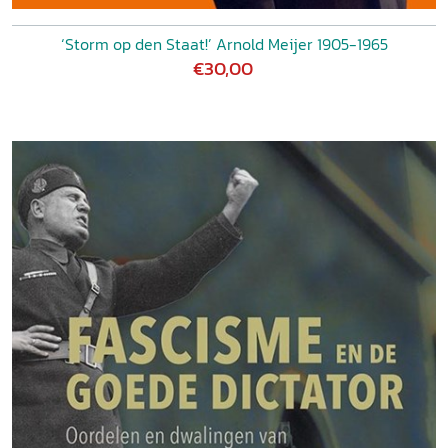
‘Storm op den Staat!’ Arnold Meijer 1905-1965
€30,00