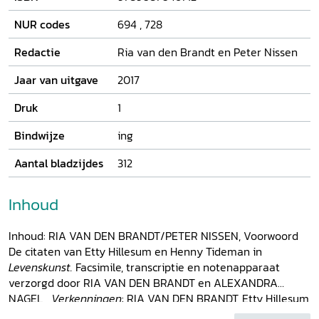
in een voor iedereen toegankelijke editie, voorzien van een
notenapparaat. Het tweede deel van het boek wordt
NUR codes
694
,
728
gevormd door tweeëntwintig informatieve bijdragen over
achtergronden en inspiratiebronnen van deze citaten. Het
Redactie
Ria van den Brandt en Peter Nissen
aantal onbekende auteurs dat Hillesum citeert, werpt een
verrassend licht op haar nalatenschap.
Jaar van uitgave
2017
Druk
1
Bindwijze
ing
Aantal bladzijdes
312
Inhoud
Inhoud: RIA VAN DEN BRANDT/PETER NISSEN, Voorwoord
De citaten van Etty Hillesum en Henny Tideman in
Levenskunst.
Facsimile, transcriptie en notenapparaat
verzorgd door RIA VAN DEN BRANDT en ALEXANDRA
NAGEL
Verkenningen
: RIA VAN DEN BRANDT, Etty Hillesum
en haar boekje
Levenskunst
. Een document voor