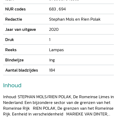
stil te staan bij die grens en de gevolgen van de Romeinse
aanwezigheid.
NUR codes
683
,
694
Redactie
Stephan Mols en Rien Polak
Jaar van uitgave
2020
Druk
1
Reeks
Lampas
Bindwijze
ing
Aantal bladzijdes
184
Inhoud
Inhoud: STEPHAN MOLS/RIEN POLAK, De Romeinse Limes in
Nederland. Een bijzondere sector van de grenzen van het
Romeinse Rijk RIEN POLAK, De grenzen van het Romeinse
Rijk. Eenheid in verscheidenheid MARIEKE VAN DINTER,