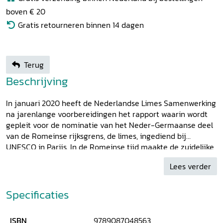
boven € 20
Gratis retourneren binnen 14 dagen
Terug
Beschrijving
In januari 2020 heeft de Nederlandse Limes Samenwerking
na jarenlange voorbereidingen het rapport waarin wordt
gepleit voor de nominatie van het Neder-Germaanse deel
van de Romeinse rijksgrens, de limes, ingediend bij
UNESCO in Parijs. In de Romeinse tijd maakte de zuidelijke
helft van Nederland deel uit van het Romeinse Rijk en
Lees verder
vormde het samen met een deel van Duitsland de
provincie Germania inferior, Neder-Germanië. Hoewel ook
de limes meer in het algemeen aan de orde komt, ligt in dit
Specificaties
themanummer de nadruk op Nederland in de Romeinse
tijd. De nominatie is een goede aanleiding voor Lampas om
ISBN
9789087048563