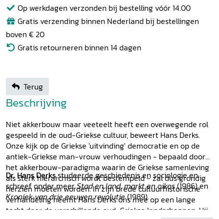
Op werkdagen verzonden bij bestelling vóór 14.00
Gratis verzending binnen Nederland bij bestellingen
boven € 20
Gratis retourneren binnen 14 dagen
Terug
Beschrijving
Niet akkerbouw maar veeteelt heeft een overwegende rol
gespeeld in de oud-Griekse cultuur, beweert Hans Derks.
Onze kijk op de Griekse 'uitvinding' democratie en op de
antiek-Griekse man-vrouw verhoudingen - bepaald door
het akkerbouw-paradigma waarin de Griekse samenleving
Dr. Hans Derks
studeerde geschiedenis en sociologie en
als sterk hiërarchisch wordt bestempeld - zal dus grondig
schreef onder meer
Stad en land, markt en oikos
(1986) en
herzien moeten worden. In zijn brede cultuurhistorische
Kroniek van drie eeuwen revolutie
(1989).
verhandeling neemt Hans Derks ons mee op een lange
tocht door de verschillende oud-Griekse landschappen. Hij