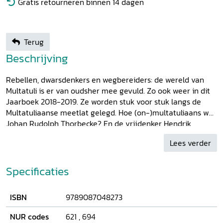
Gratis retourneren binnen 14 dagen
Terug
Beschrijving
Rebellen, dwarsdenkers en wegbereiders: de wereld van
Multatuli is er van oudsher mee gevuld. Zo ook weer in dit
Jaarboek 2018-2019. Ze worden stuk voor stuk langs de
Multatuliaanse meetlat gelegd. Hoe (on-)multatuliaans was
Johan Rudolph Thorbecke? En de vrijdenker Hendrik
Houtman of de Vlaamse schrijver Julius de Geyter? Voorts
Lees verder
treft Multatuli's dochter Nonni enkele old boys en er is een
Dossier Museum Multatuli te Lebak.
Specificaties
ISBN
9789087048273
NUR codes
621
,
694