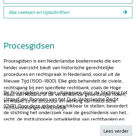
Alle reeksen en tijdschriften
Procesgidsen
Procesgidsen is een Nederlandse boekenreeks die een
helder overzicht biedt van historische gerechtelijke
procedures en rechtspraak in Nederland, vooral uit de
Nieuwe Tijd (1500–1800). Elke gids behandelt de civiele
rechtsgang bij een specifieke rechtbank, zoals de Hoge
De Procesgidsen worden uitgegeven door de Stichting tot
Raad van Holland of de verschillende gewestelijke hoven,
Uitgaaf der Bronnen van het Oud-Vaderlandse Recht
en maakt zo de structuur en werking van historische
(OVR). Door deze gidsen beschikbaar te stellen, bevordert
rechtsinstellingen inzichtelijk.
de stichting het onderzoek naar de geschiedenis van het
recht, de institutionele ontwikkeling van rechtbanken en
bestuursinstellingen, en maakt ze complexe bronnen
Lees verder
inzichtelijk en hanteerbaar voor een breed