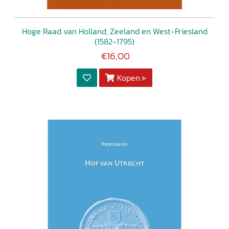
Hoge Raad van Holland, Zeeland en West-Friesland
(1582-1795)
€16,00
Kopen