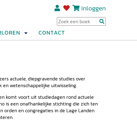
Inloggen
Regi
RLOREN
CONTACT
zers actuele, diepgravende studies over
 en wetenschappelijke uitwisseling.
 en komt voort uit studiedagen rond actuele
o is een onafhankelijke stichting die zich ten
van orden en congregaties in de Lage Landen
nteren.