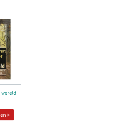
 wereld
0
pen