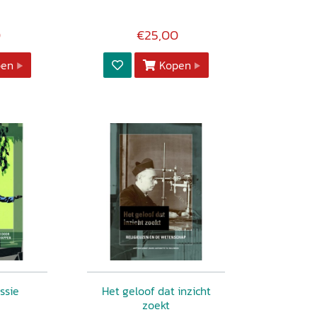
0
€25,00
pen
Kopen
ssie
Het geloof dat inzicht
zoekt