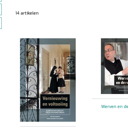
14
artikelen
Werven en d