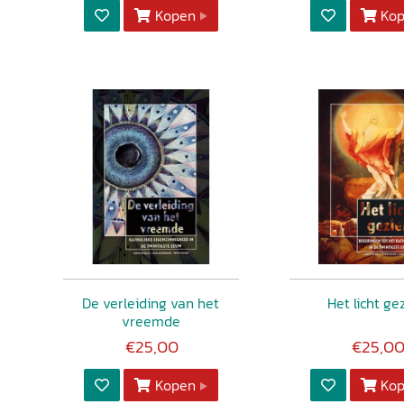
Kopen
Ko
De verleiding van het
Het licht ge
vreemde
€25,00
€25,0
Kopen
Ko