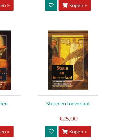
pen
Kopen
zien
Steun en toeverlaat
0
€25,00
pen
Kopen