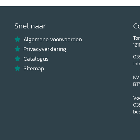
Snel naar
C
To
Algemene voorwaarden
121
Privacyverklaring
03
Catalogus
inf
Sitemap
KV
BT
Voo
03
bes