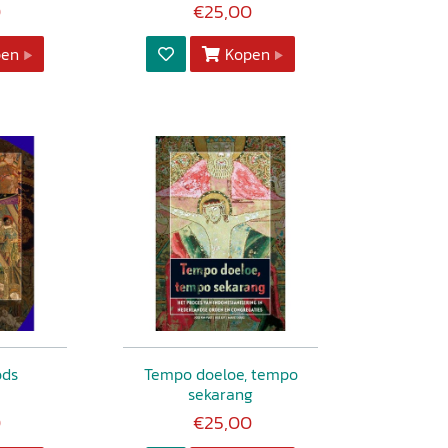
0
€25,00
pen
Kopen
ods
Tempo doeloe, tempo
sekarang
0
€25,00