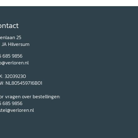
ontact
renlaan 25
1 JA Hilversum
5 685 9856
o@verloren.nl
K: 32039230
W: NL805459716B01
r vragen over bestellingen:
5 685 9856
tel@verloren.nl