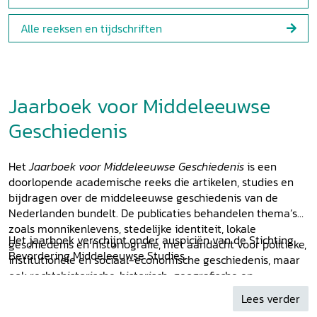
Alle reeksen en tijdschriften
Jaarboek voor Middeleeuwse
Geschiedenis
Het
Jaarboek voor Middeleeuwse Geschiedenis
is een
doorlopende academische reeks die artikelen, studies en
bijdragen over de middeleeuwse geschiedenis van de
Nederlanden bundelt. De publicaties behandelen thema’s
zoals monnikenlevens, stedelijke identiteit, lokale
Het jaarboek verschijnt onder auspiciën van de Stichting
geschiedenis en historiografie, met aandacht voor politieke,
Bevordering Middeleeuwse Studies.
institutionele en sociaal-economische geschiedenis, maar
ook rechtshistorische, historisch-geografische en
archeologische onderwerpen.
Lees verder