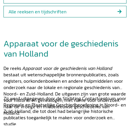
Alle reeksen en tijdschriften
Apparaat voor de geschiedenis
van Holland
De reeks
Apparaat voor de geschiedenis van Holland
bestaat uit wetenschappelijke bronnenpublicaties, zoals
registers, oorkondenboeken en andere hulpmiddelen voor
onderzoek naar de lokale en regionale geschiedenis van
Noord- en Zuid-Holland. De uitgaven zijn van grote waarde
Zij werd uitgegeven door de Stichting Contactcentrum voor
voor historici en genealogen, met name voor onderzoek
Regionale en Plaatselijke Geschiedbeoefening in Noord- en
naar de vroege en middeleeuwse geschiedenis van
Zuid-Holland, die tot doel had belangrijke historische
Holland.
publicaties toegankelijk te maken voor onderzoek en
studie.