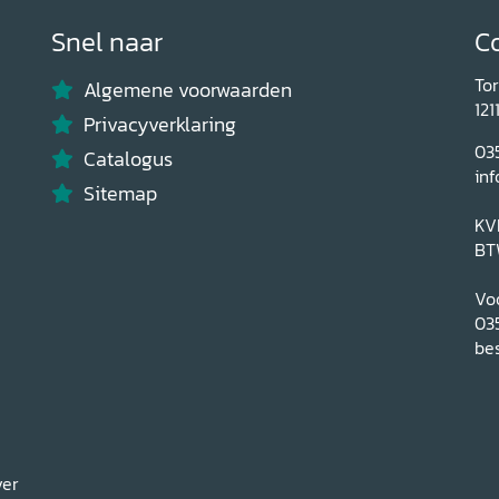
Snel naar
C
To
Algemene voorwaarden
121
Privacyverklaring
03
Catalogus
inf
Sitemap
KV
BT
Voo
03
bes
ver