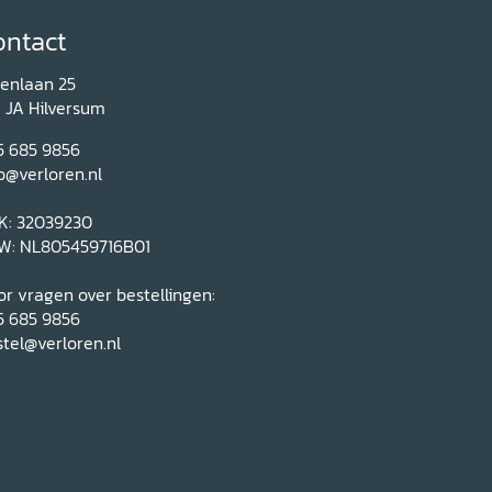
ontact
renlaan 25
1 JA Hilversum
5 685 9856
o@verloren.nl
K: 32039230
W: NL805459716B01
r vragen over bestellingen:
5 685 9856
tel@verloren.nl