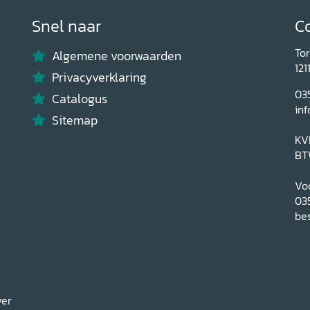
Snel naar
C
To
Algemene voorwaarden
121
Privacyverklaring
03
Catalogus
inf
Sitemap
KV
BT
Voo
03
bes
ver