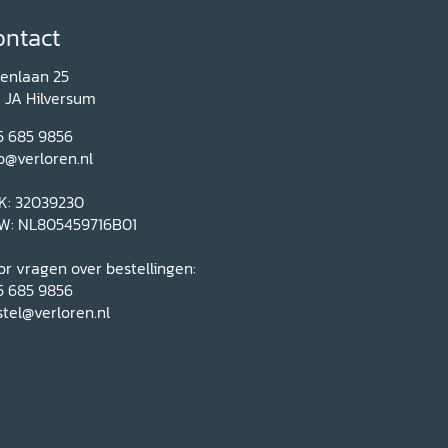
ontact
renlaan 25
1 JA Hilversum
5 685 9856
o@verloren.nl
K: 32039230
W: NL805459716B01
r vragen over bestellingen:
5 685 9856
tel@verloren.nl