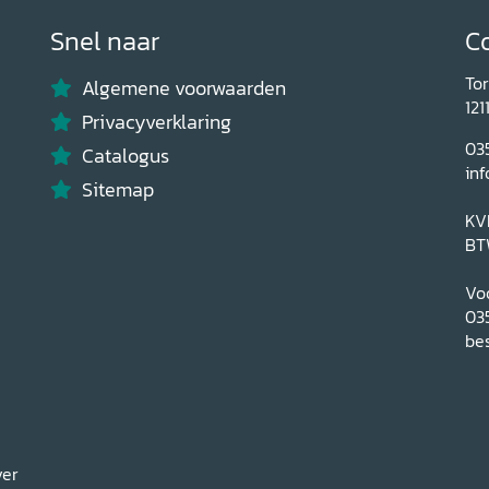
Snel naar
C
To
Algemene voorwaarden
121
Privacyverklaring
03
Catalogus
inf
Sitemap
KV
BT
Voo
03
bes
ver