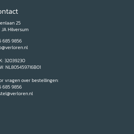
ontact
renlaan 25
1 JA Hilversum
5 685 9856
o@verloren.nl
K: 32039230
W: NL805459716B01
r vragen over bestellingen:
5 685 9856
tel@verloren.nl