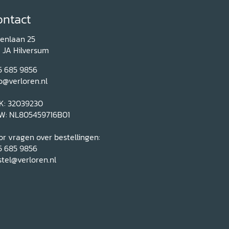
ontact
renlaan 25
1 JA Hilversum
5 685 9856
o@verloren.nl
K: 32039230
W: NL805459716B01
r vragen over bestellingen:
5 685 9856
tel@verloren.nl