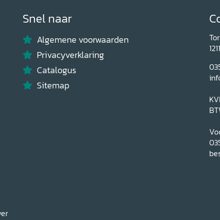
Snel naar
C
To
Algemene voorwaarden
121
Privacyverklaring
03
Catalogus
inf
Sitemap
KV
BT
Voo
03
bes
ver