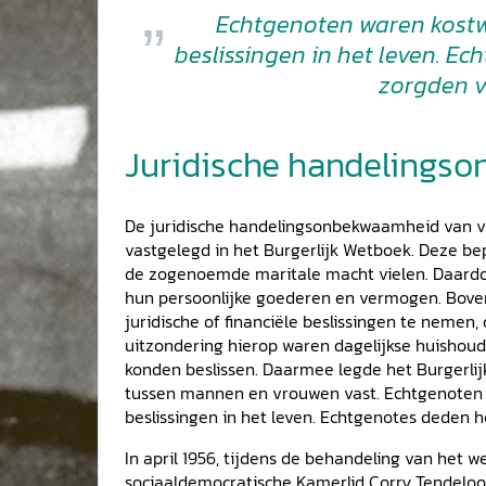
Echtgenoten waren kostw
beslissingen in het leven. E
zorgden v
Juridische handelings
De juridische handelingsonbekwaamheid van vr
vastgelegd in het Burgerlijk Wetboek. Deze b
de zogenoemde maritale macht vielen. Daardo
hun persoonlijke goederen en vermogen. Bovend
juridische of financiële beslissingen te neme
uitzondering hierop waren dagelijkse huishoudel
konden beslissen. Daarmee legde het Burgerlijk
tussen mannen en vrouwen vast. Echtgenoten 
beslissingen in het leven. Echtgenotes deden 
In april 1956, tijdens de behandeling van het w
sociaaldemocratische Kamerlid Corry Tendeloo