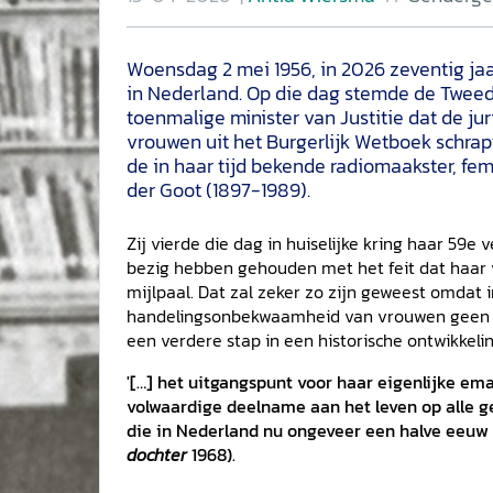
Woensdag 2 mei 1956, in 2026 zeventig ja
in Nederland. Op die dag stemde de Tweed
toenmalige minister van Justitie dat de
vrouwen uit het Burgerlijk Wetboek schrap
de in haar tijd bekende radiomaakster, fe
der Goot (1897-1989).
Zij vierde die dag in huiselijke kring haar 59e
bezig hebben gehouden met het feit dat haar 
mijlpaal. Dat zal zeker zo zijn geweest omdat i
handelingsonbekwaamheid van vrouwen geen 
een verdere stap in een historische ontwikkeling, 
'[…] het uitgangspunt voor haar eigenlijke e
volwaardige deelname aan het leven op alle g
die in Nederland nu ongeveer een halve eeuw ga
dochter
1968).