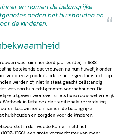
inner en namen de belangrijke
chtgenotes deden het huishouden en
oor de kinderen.
onbekwaamheid
ouwen was ruim honderd jaar eerder, in 1838,
epaling betekende dat vrouwen na hun huwelijk onder
or verloren zij onder andere het eigendomsrecht op
ien werden zij niet in staat geacht zelfstandig
n, dat was aan hun echtgenoten voorbehouden. De
ijke uitgaven, waarover zij als huisvrouw wel vrijelijk
 Wetboek in feite ook de traditionele rolverdeling
waren kostwinner en namen de belangrijke
het huishouden en zorgden voor de kinderen.
etsvoorstel in de Tweede Kamer, hield het
 (1897-1956), een grote voorvechtster van meer