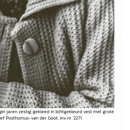
in jaren zestig, gekleed in lichtgekleurd vest met grote
hief Posthumus-van der Goot, inv.nr. 2271.