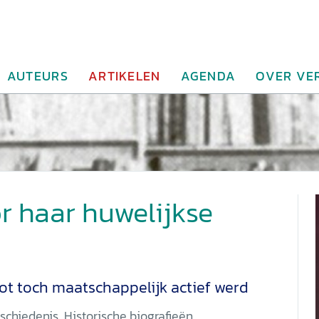
AUTEURS
ARTIKELEN
AGENDA
OVER VE
r haar huwelijkse
t toch maatschappelijk actief werd
schiedenis
,
Historische biografieën