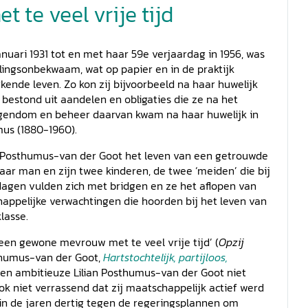
te veel vrije tijd
anuari 1931 tot en met haar 59e verjaardag in 1956, was
lingsonbekwaam, wat op papier en in de praktijk
ende leven. Zo kon zij bijvoorbeeld na haar huwelijk
bestond uit aandelen en obligaties die ze na het
igendom en beheer daarvan kwam na haar huwelijk in
us (1880-1960).
an Posthumus-van der Goot het leven van een getrouwde
ar man en zijn twee kinderen, de twee ‘meiden’ die bij
 dagen vulden zich met bridgen en ze het aflopen van
appelijke verwachtingen die hoorden bij het leven van
lasse.
‘een gewone mevrouw met te veel vrije tijd’ (
Opzij
osthumus-van der Goot,
Hartstochtelijk, partijloos,
e en ambitieuze Lilian Posthumus-van der Goot niet
ok niet verrassend dat zij maatschappelijk actief werd
d in de jaren dertig tegen de regeringsplannen om