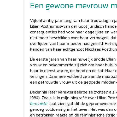
Een gewone mevrouw met 
Vijfentwintig jaar lang, van haar trouwdag in j
Lilian Posthumus-van der Goot juridisch hande
consequenties had voor haar dagelijkse en werk
niet meer beschikken over haar vermogen, dat 
overlijden van haar moeder had geërfd. Het e
handen van haar echtgenoot Nicolaas Posthum
De eerste jaren van haar huwelijk leidde Lili
vrouw en bekommerde zij zich om haar huis, ha
haar in dienst waren, de hond en de kat. Haar
veilingen. Daarmee voldeed ze aan de maatsch
een getrouwde vrouw uit de gegoede middenk
Decennia later karakteriseerde ze zichzelf als 
1984). Zoals ik in mijn biografie over Lilian P
feministe
, laat zien, gaf dit de gepromoveerd
genoeg voldoening in het leven. Het was dan o
en betrokken raakte bij de feministische strij